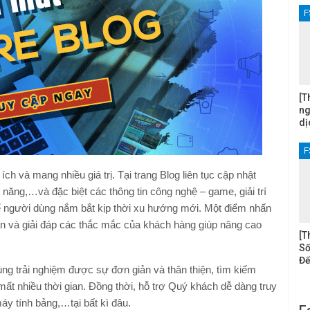
F
[T
ng
dị
F
h và mang nhiều giá trị. Tại trang Blog liên tục cập nhật
 năng,…và đặc biệt các thông tin công nghệ – game, giải trí
để người dùng nắm bắt kịp thời xu hướng mới. Một điểm nhấn
ận và giải đáp các thắc mắc của khách hàng giúp nâng cao
[T
Số
Đế
ng trải nghiệm được sự đơn giản và thân thiện, tìm kiếm
t nhiều thời gian. Đồng thời, hỗ trợ Quý khách dễ dàng truy
máy tính bảng,…tại bất kì đâu.