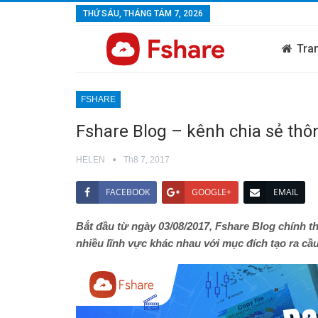
THỨ SÁU, THÁNG TÁM 7, 2026
Tra
FSHARE
Fshare Blog – kênh chia sẻ thô
HELEN
Th8 7, 2017
FACEBOOK
GOOGLE+
EMAIL
Bắt đầu từ ngày 03/08/2017, Fshare Blog chính t
nhiều lĩnh vực khác nhau với mục đích tạo ra cầ