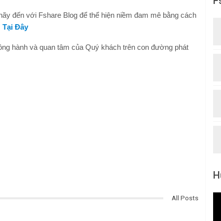
F
hì hãy đến với Fshare Blog để thể hiện niềm đam mê bằng cách
.
Tại Đây
 đồng hành và quan tâm của Quý khách trên con đường phát
H
All Posts