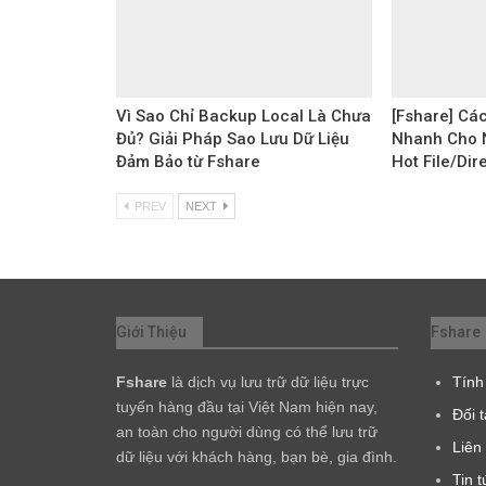
Vì Sao Chỉ Backup Local Là Chưa
[Fshare] Các
Đủ? Giải Pháp Sao Lưu Dữ Liệu
Nhanh Cho 
Đảm Bảo từ Fshare
Hot File/Dir
PREV
NEXT
Giới Thiệu
Fshare
Fshare
là dịch vụ lưu trữ dữ liệu trực
Tính
tuyến hàng đầu tại Việt Nam hiện nay,
Đối 
an toàn cho người dùng có thể lưu trữ
Liên
dữ liệu với khách hàng, bạn bè, gia đình.
Tin t