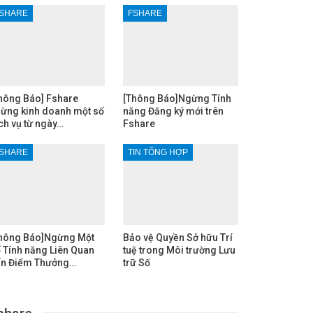
SHARE
FSHARE
hông Báo] Fshare
[Thông Báo]Ngừng Tính
ừng kinh doanh một số
năng Đăng ký mới trên
ch vụ từ ngày…
Fshare
SHARE
TIN TỔNG HỢP
hông Báo]Ngừng Một
Bảo vệ Quyền Sở hữu Trí
 Tính năng Liên Quan
tuệ trong Môi trường Lưu
n Điểm Thưởng…
trữ Số