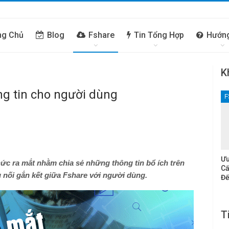
ng Chủ
Blog
Fshare
Tin Tổng Hợp
Hướn
K
ng tin cho người dùng
F
Ưu
hức ra mắt nhằm chia sẻ những thông tin bổ ích trên
Cấ
u nối gắn kết giữa Fshare với người dùng.
Đế
T