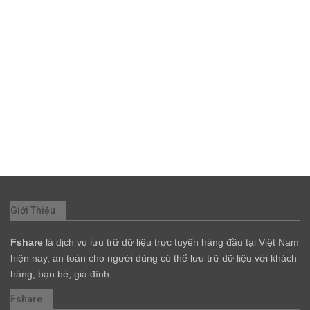
Giới Thiệu
Fshare
là dịch vụ lưu trữ dữ liệu trực tuyến hàng đầu tại Việt Nam
hiện nay, an toàn cho người dùng có thể lưu trữ dữ liệu với khách
hàng, bạn bè, gia đình.
Fshare