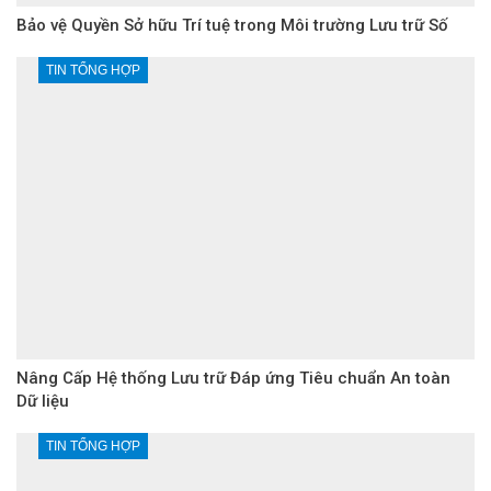
Bảo vệ Quyền Sở hữu Trí tuệ trong Môi trường Lưu trữ Số
TIN TỔNG HỢP
Nâng Cấp Hệ thống Lưu trữ Đáp ứng Tiêu chuẩn An toàn
Dữ liệu
TIN TỔNG HỢP