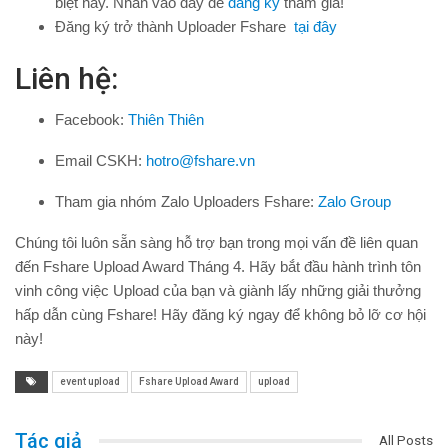
biệt này. Nhấn vào đây để
đăng ký
tham gia!
Đăng ký trở thành Uploader Fshare
tại đây
Liên hệ:
Facebook:
Thiên Thiên
Email CSKH:
hotro@fshare.vn
Tham gia nhóm Zalo Uploaders Fshare:
Zalo Group
Chúng tôi luôn sẵn sàng hỗ trợ bạn trong mọi vấn đề liên quan
đến Fshare Upload Award Tháng 4. Hãy bắt đầu hành trình tôn
vinh công việc Upload của bạn và giành lấy những giải thưởng
hấp dẫn cùng Fshare! Hãy đăng ký ngay để không bỏ lỡ cơ hội
này!
event upload
Fshare Upload Award
upload
Tác giả
All Posts