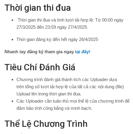
Thời gian thi đua
Thời gian thi đua và tính lượt tải hợp lệ: Từ 00:00 ngày
27/3/2025 đến 23:59 ngày 27/4/2025
Thời gian đăng ký đến hết ngày 26/4/2025
Nhanh tay đăng ký tham gia ngay
tại đây!
Tiêu Chí Đánh Giá
Chương trình đánh giá thành tích các Uploader dựa
trên tổng số lượt tải hợp lệ của tất cả các nội dung (file)
Upload lên trong thời gian thi đua.
Các Uploader cần tuân thủ mọi thể lệ của chương trình để
đảm bảo tính công bằng và minh bạch.
Thể Lệ Chương Trình