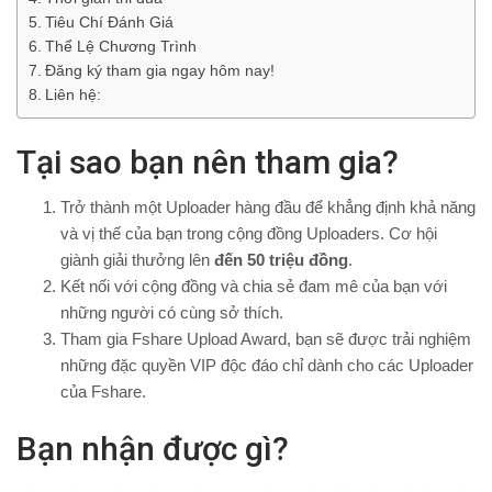
Tiêu Chí Đánh Giá
Thể Lệ Chương Trình
Đăng ký tham gia ngay hôm nay!
Liên hệ:
Tại sao bạn nên tham gia?
Trở thành một Uploader hàng đầu để khẳng định khả năng
và vị thế của bạn trong cộng đồng Uploaders. Cơ hội
giành giải thưởng lên
đến 50 triệu đồng
.
Kết nối với cộng đồng và chia sẻ đam mê của bạn với
những người có cùng sở thích.
Tham gia Fshare Upload Award, bạn sẽ được trải nghiệm
những đặc quyền VIP độc đáo chỉ dành cho các Uploader
của Fshare.
Bạn nhận được gì?