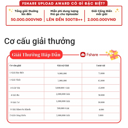
Cơ cấu giải thưởng