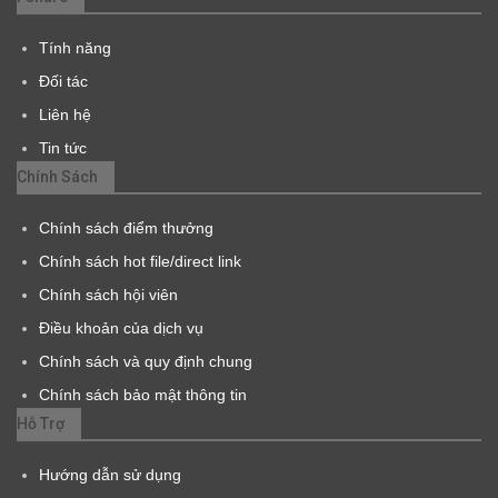
Tính năng
Đối tác
Liên hệ
Tin tức
Chính Sách
Chính sách điểm thưởng
Chính sách hot file/direct link
Chính sách hội viên
Điều khoản của dịch vụ
Chính sách và quy định chung
Chính sách bảo mật thông tin
Hỗ Trợ
Hướng dẫn sử dụng