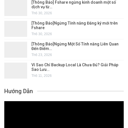
[Thông Báo] Fshare ngừng kinh doanh một số
dịch vụ từ…
Th6 30, 2026
[Thông Báo]Ngừng Tính năng Đăng ký mới trên
Fshare
Th6 30, 2026
[Thông Báo]Ngừng Một Số Tính năng Liên Quan
Đến Điểm…
Th6 23, 2026
Vì Sao Chỉ Backup Local Là Chưa Đủ? Giải Pháp
Sao Lưu…
Th6 11, 2026
Hướng Dẫn