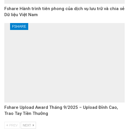
Fshare Hành trình tiên phong của dịch vụ lưu trữ và chia sẻ
Dữ liệu Việt Nam
FSHARE
Fshare Upload Award Tháng 9/2025 – Upload Đỉnh Cao,
Trao Tay Tiền Thưởng
PREV
NEXT