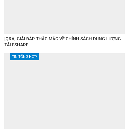
[Q&A] GIẢI ĐÁP THẮC MẮC VỀ CHÍNH SÁCH DUNG LƯỢNG
TẢI FSHARE
TIN TỔNG HỢP