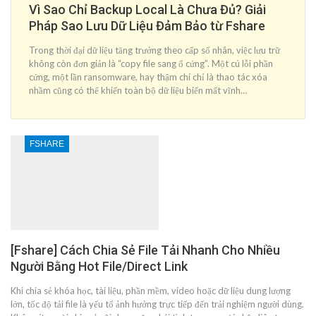
Vì Sao Chỉ Backup Local Là Chưa Đủ? Giải
Pháp Sao Lưu Dữ Liệu Đảm Bảo từ Fshare
Trong thời đại dữ liệu tăng trưởng theo cấp số nhân, việc lưu trữ
không còn đơn giản là “copy file sang ổ cứng”. Một cú lỗi phần
cứng, một lần ransomware, hay thậm chí chỉ là thao tác xóa
nhầm cũng có thể khiến toàn bộ dữ liệu biến mất vĩnh…
FSHARE
[Fshare] Cách Chia Sẻ File Tải Nhanh Cho Nhiều
Người Bằng Hot File/Direct Link
Khi chia sẻ khóa học, tài liệu, phần mềm, video hoặc dữ liệu dung lượng
lớn, tốc độ tải file là yếu tố ảnh hưởng trực tiếp đến trải nghiệm người dùng.