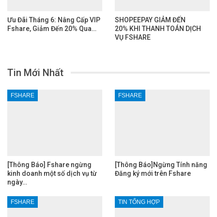
Ưu Đãi Tháng 6: Nâng Cấp VIP
SHOPEEPAY GIẢM ĐẾN
Fshare, Giảm Đến 20% Qua…
20% KHI THANH TOÁN DỊCH
VỤ FSHARE
Tin Mới Nhất
FSHARE
FSHARE
[Thông Báo] Fshare ngừng
[Thông Báo]Ngừng Tính năng
kinh doanh một số dịch vụ từ
Đăng ký mới trên Fshare
ngày…
FSHARE
TIN TỔNG HỢP