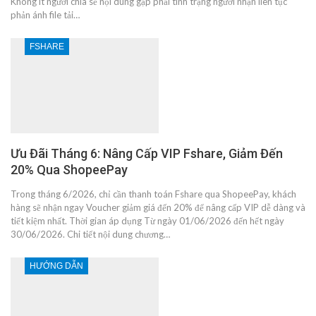
Không ít người chia sẻ nội dung gặp phải tình trạng người nhận liên tục
phản ánh file tải…
FSHARE
Ưu Đãi Tháng 6: Nâng Cấp VIP Fshare, Giảm Đến
20% Qua ShopeePay
Trong tháng 6/2026, chỉ cần thanh toán Fshare qua ShopeePay, khách
hàng sẽ nhận ngay Voucher giảm giá đến 20% để nâng cấp VIP dễ dàng và
tiết kiệm nhất. Thời gian áp dụng Từ ngày 01/06/2026 đến hết ngày
30/06/2026. Chi tiết nội dung chương…
HƯỚNG DẪN