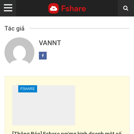
Tác giả
VANNT
FSHARE
[Thông Báo] Fshare ngừng kinh doanh một số