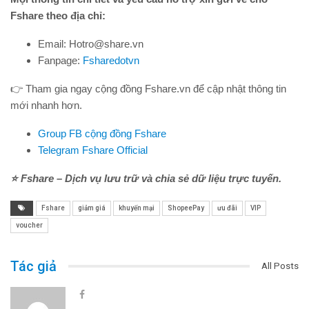
Fshare theo địa chỉ:
Email: Hotro@share.vn
Fanpage:
Fsharedotvn
👉 Tham gia ngay cộng đồng Fshare.vn để cập nhật thông tin
mới nhanh hơn.
Group FB cộng đồng Fshare
Telegram Fshare Official
⭐ Fshare – Dịch vụ lưu trữ và chia sẻ dữ liệu trực tuyến.
Fshare
giảm giá
khuyến mại
ShopeePay
ưu đãi
VIP
voucher
Tác giả
All Posts