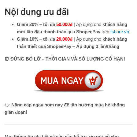
Nội dung ưu đãi
Giảm 20%
–
tối đa
50.000đ
| Áp dụng cho
khách hàng
mới lần đầu thanh toán
qua
ShopeePay
trên
fshare.vn
Giảm 10%
–
tối đa
20.000đ
| Áp dụng cho
khách hàng
thân thiết của ShopeePay
–
Áp dụng 3 lần/tháng
⏰ ĐỪNG BỎ LỠ – THỜI GIAN VÀ SỐ LƯỢNG CÓ HẠN!
👉
Nâng cấp ngay hôm nay để tận hưởng mùa hè không
gián đoạn!
Mọi thông tin chi tiết và yêu cầu hỗ trợ xin gửi về cho