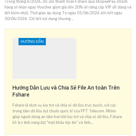
Trong tháng 6/2026, chỉ cần thanh toán Fshare qua ShopeePay, khách
hàng sẽ nhận ngay Voucher giảm giá đến 20% để nâng cấp VIP dễ dàng và
tiết kiệm nhất. Thời gian áp dụng Từ ngày 01/06/2026 đến hết ngày
30/06/2026. Chi tiết nội dung chương…
HƯỚNG DẪN
Hướng Dẫn Lưu và Chia Sẻ File An toàn Trên
Fshare
Fshare là dịch vụ lưu trữ và chia sẻ dữ liệu trực tuyến, với các
trung tâm dữ liệu đạt chuẩn quốc tế của FPT Telecom. Nhằm
giúp người dùng an tâm hơn khi lưu trữ và chia sẻ dữ liệu, Fshare
hỗ trợ tính năng đặt "mật khẩu tệp tin" và tính…