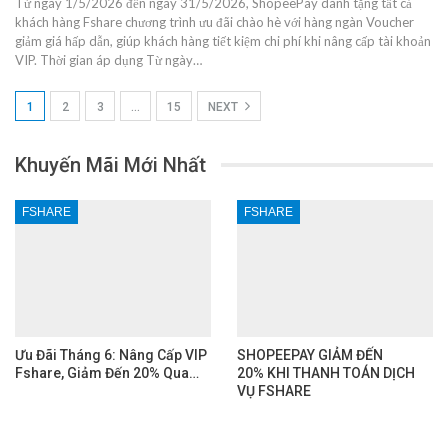
Từ ngày 1/5/2026 đến ngày 31/5/2026, ShopeePay dành tặng tất cả
khách hàng Fshare chương trình ưu đãi chào hè với hàng ngàn Voucher
giảm giá hấp dẫn, giúp khách hàng tiết kiệm chi phí khi nâng cấp tài khoản
VIP. Thời gian áp dụng Từ ngày…
1
2
3
…
15
NEXT
Khuyến Mãi Mới Nhất
FSHARE
FSHARE
Ưu Đãi Tháng 6: Nâng Cấp VIP
SHOPEEPAY GIẢM ĐẾN
Fshare, Giảm Đến 20% Qua…
20% KHI THANH TOÁN DỊCH
VỤ FSHARE