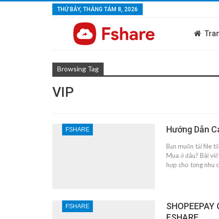
THỨ BẢY, THÁNG TÁM 8, 2026
Tra
Browsing Tag
VIP
Hướng Dẫn C
FSHARE
Bạn muốn tải file 
Mua ở đâu? Bài viế
hợp cho từng nhu 
SHOPEEPAY 
FSHARE
FSHARE