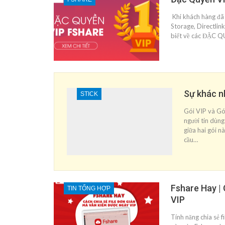
Khi khách hàng đã đ
Storage, Directlin
biết về các ĐẶC Q
Sự khác nh
STICK
Gói VIP và Gói
người tin dùng 
giữa hai gói n
cầu…
Fshare Hay | 
TIN TỔNG HỢP
VIP
Tính năng chia sẻ fi