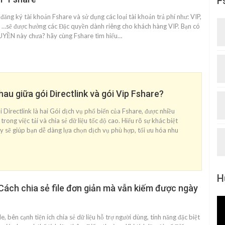
F
ăng ký tài khoản Fshare và sử dụng các loại tài khoản trả phí như: VIP,
k …sẽ được hưởng các Đặc quyền dành riêng cho khách hàng VIP. Bạn có
UYỀN này chưa? hãy cùng Fshare tìm hiểu…
au giữa gói Directlink và gói Vip Fshare?
 Directlink là hai Gói dịch vụ phổ biến của Fshare, được nhiều
trong việc tải và chia sẻ dữ liệu tốc độ cao. Hiểu rõ sự khác biệt
ày sẽ giúp bạn dễ dàng lựa chọn dịch vụ phù hợp, tối ưu hóa nhu
H
Cách chia sẻ file đơn giản mà vẫn kiếm được ngày
le, bên cạnh tiện ích chia sẻ dữ liệu hỗ trợ người dùng, tính năng đặc biệt