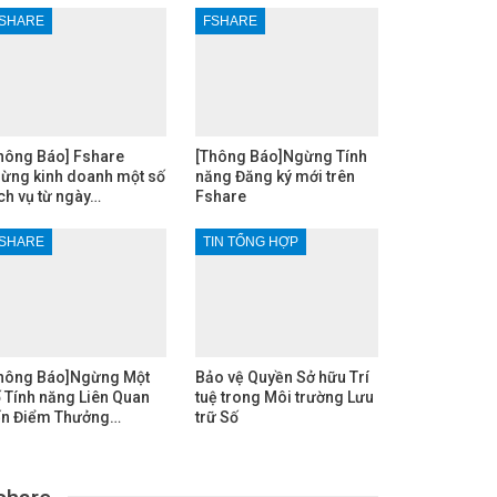
SHARE
FSHARE
hông Báo] Fshare
[Thông Báo]Ngừng Tính
ừng kinh doanh một số
năng Đăng ký mới trên
ch vụ từ ngày…
Fshare
SHARE
TIN TỔNG HỢP
hông Báo]Ngừng Một
Bảo vệ Quyền Sở hữu Trí
 Tính năng Liên Quan
tuệ trong Môi trường Lưu
n Điểm Thưởng…
trữ Số