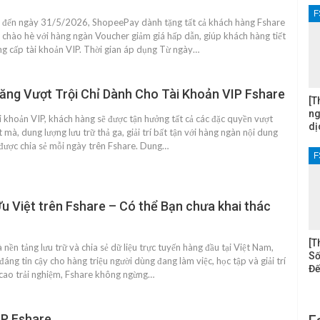
F
đến ngày 31/5/2026, ShopeePay dành tặng tất cả khách hàng Fshare
i chào hè với hàng ngàn Voucher giảm giá hấp dẫn, giúp khách hàng tiết
âng cấp tài khoản VIP. Thời gian áp dụng Từ ngày…
ăng Vượt Trội Chỉ Dành Cho Tài Khoản VIP Fshare
[T
ng
ài khoản VIP, khách hàng sẽ được tận hưởng tất cả các đặc quyền vượt
dị
t mà, dung lượng lưu trữ thả ga, giải trí bất tận với hàng ngàn nội dung
rí được chia sẻ mỗi ngày trên Fshare. Dung…
F
u Việt trên Fshare – Có thể Bạn chưa khai thác
[T
 nền tảng lưu trữ và chia sẻ dữ liệu trực tuyến hàng đầu tại Việt Nam,
Số
 đáng tin cậy cho hàng triệu người dùng đang làm việc, học tập và giải trí
Đế
cao trải nghiệm, Fshare không ngừng…
P Fshare