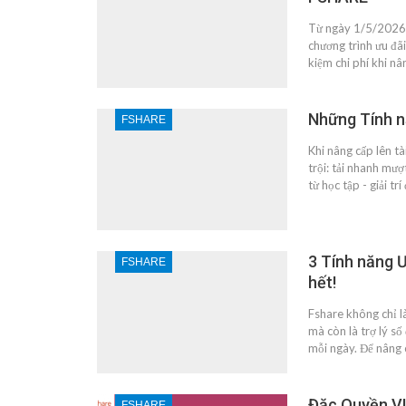
Từ ngày 1/5/2026 
chương trình ưu đã
kiệm chi phí khi n
Những Tính n
FSHARE
Khi nâng cấp lên t
trội: tải nhanh mượ
từ học tập - giải t
3 Tính năng Ư
FSHARE
hết!
Fshare không chỉ là
mà còn là trợ lý số
mỗi ngày. Để nâng 
Đặc Quyền VI
FSHARE