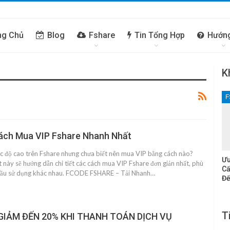
ng Chủ
Blog
Fshare
Tin Tổng Hợp
Hướn
K
F
ách Mua VIP Fshare Nhanh Nhất
tốc độ cao trên Fshare nhưng chưa biết nên mua VIP bằng cách nào?
Ưu
t này sẽ hướng dẫn chi tiết các cách mua VIP Fshare đơn giản nhất, phù
Cấ
cầu sử dụng khác nhau. FCODE FSHARE – Tải Nhanh…
Đế
T
GIẢM ĐẾN 20% KHI THANH TOÁN DỊCH VỤ