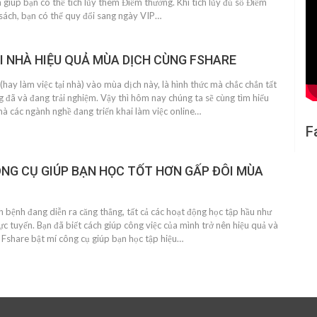
 giúp bạn có thể tích lũy thêm Điểm thưởng. Khi tích lũy đủ số Điểm
sách, bạn có thể quy đổi sang ngày VIP…
I NHÀ HIỆU QUẢ MÙA DỊCH CÙNG FSHARE
y làm việc tại nhà) vào mùa dịch này, là hình thức mà chắc chắn tất
g đã và đang trải nghiệm. Vậy thì hôm nay chúng ta sẽ cùng tìm hiểu
mà các ngành nghề đang triển khai làm việc online…
F
NG CỤ GIÚP BẠN HỌC TỐT HƠN GẤP ĐÔI MÙA
h bệnh đang diễn ra căng thẳng, tất cả các hoạt động học tập hầu như
ực tuyến. Bạn đã biết cách giúp công việc của mình trở nên hiệu quả và
ể Fshare bật mí công cụ giúp bạn học tập hiệu…