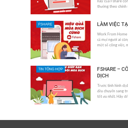
này của Fshare còn
thưởng theo chính 
LÀM VIỆC TẠ
FSHARE
Work From Home (ha
cả mọi người ai cũn
một số công việc, 
FSHARE – CÔ
TIN TỔNG HỢP
DỊCH
Trước tình hình dịc
đều chuyển sang tr
tốt ưu nhất. Hãy đ