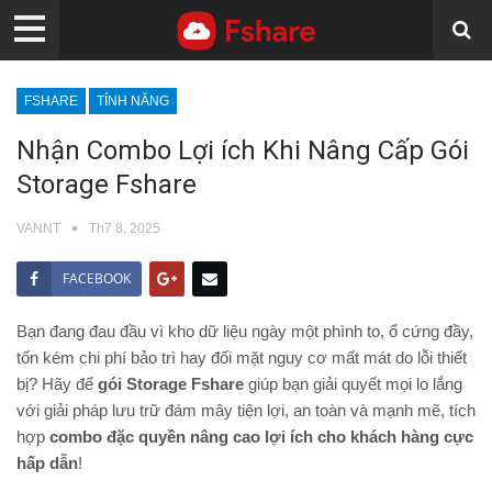
FSHARE
TÍNH NĂNG
Nhận Combo Lợi ích Khi Nâng Cấp Gói
Storage Fshare
VANNT
Th7 8, 2025
FACEBOOK
Bạn đang đau đầu vì kho dữ liệu ngày một phình to, ổ cứng đầy,
tốn kém chi phí bảo trì hay đối mặt nguy cơ mất mát do lỗi thiết
bị? Hãy để
gói Storage Fshare
giúp bạn giải quyết mọi lo lắng
với giải pháp lưu trữ đám mây tiện lợi, an toàn và mạnh mẽ, tích
hợp
combo đặc quyền nâng cao lợi ích cho khách hàng cực
hấp dẫn
!