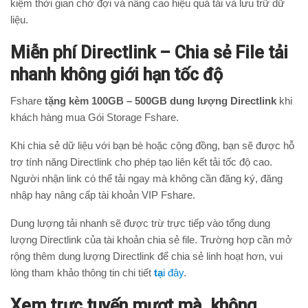
kiệm thời gian chờ đợi và nâng cao hiệu quả tải và lưu trữ dữ
liệu.
Miễn phí Directlink – Chia sẻ File tải
nhanh không giới hạn tốc độ
Fshare
tặng kèm 100GB – 500GB dung lượng Directlink
khi
khách hàng mua Gói Storage Fshare.
Khi chia sẻ dữ liệu với bạn bè hoặc cộng đồng, bạn sẽ được hỗ
trợ tính năng Directlink cho phép tạo liên kết tải tốc độ cao.
Người nhận link có thể tải ngay mà không cần đăng ký, đăng
nhập hay nâng cấp tài khoản VIP Fshare.
Dung lượng tải nhanh sẽ được trừ trực tiếp vào tổng dung
lượng Directlink của tài khoản chia sẻ file.
Trường hợp cần mở
rộng thêm dung lượng Directlink để chia sẻ linh hoạt hơn, vui
lòng tham khảo thông tin chi tiết
tạ
i đây
.
Xem trực tuyến mượt mà, không