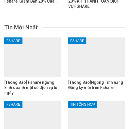
Fshare, Giảm Đến 20% Qua…
20% KHI THANH TOÁN DỊCH
VỤ FSHARE
Tin Mới Nhất
FSHARE
FSHARE
[Thông Báo] Fshare ngừng
[Thông Báo]Ngừng Tính năng
kinh doanh một số dịch vụ từ
Đăng ký mới trên Fshare
ngày…
FSHARE
TIN TỔNG HỢP