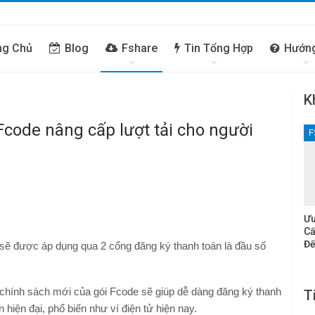
ng Chủ
Blog
Fshare
Tin Tổng Hợp
Hướn
K
Fcode nâng cấp lượt tải cho người
F
Ưu
Cấ
Đế
sẽ được áp dụng qua 2 cổng đăng ký thanh toán là đầu số
chính sách mới của gói Fcode sẽ giúp dễ dàng đăng ký thanh
T
hiện đại, phổ biến như ví điện tử hiện nay.