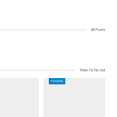
All Posts
Thêm Từ Tác Giả
FSHARE