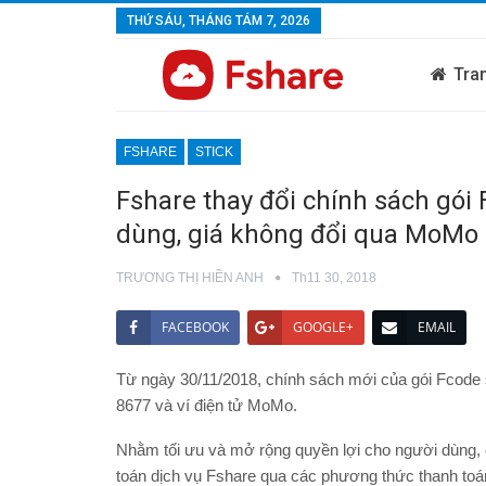
THỨ SÁU, THÁNG TÁM 7, 2026
Tra
FSHARE
STICK
Fshare thay đổi chính sách gói 
dùng, giá không đổi qua MoMo
TRƯƠNG THỊ HIỀN ANH
Th11 30, 2018
FACEBOOK
GOOGLE+
EMAIL
Từ ngày 30/11/2018, chính sách mới của gói Fcode 
8677 và ví điện tử MoMo.
Nhằm tối ưu và mở rộng quyền lợi cho người dùng, 
toán dịch vụ Fshare qua các phương thức thanh toán 