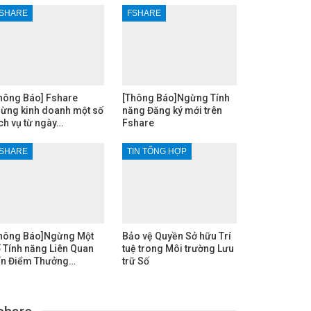
SHARE
FSHARE
hông Báo] Fshare
[Thông Báo]Ngừng Tính
ừng kinh doanh một số
năng Đăng ký mới trên
ch vụ từ ngày…
Fshare
SHARE
TIN TỔNG HỢP
hông Báo]Ngừng Một
Bảo vệ Quyền Sở hữu Trí
 Tính năng Liên Quan
tuệ trong Môi trường Lưu
n Điểm Thưởng…
trữ Số