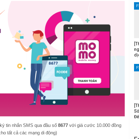
F
[T
ng
dị
F
[T
Số
Đế
ký tin nhắn SMS qua đầu số
8677
với giá cước 10.000 đồng
ho tất cả các mạng di động)