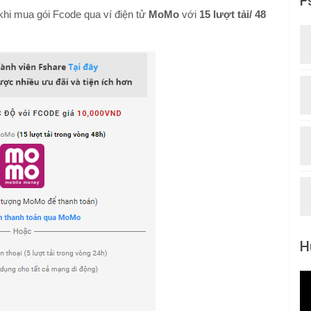
F
khi mua gói Fcode qua ví điện tử
MoMo
với
15 lượt tải/ 48
H