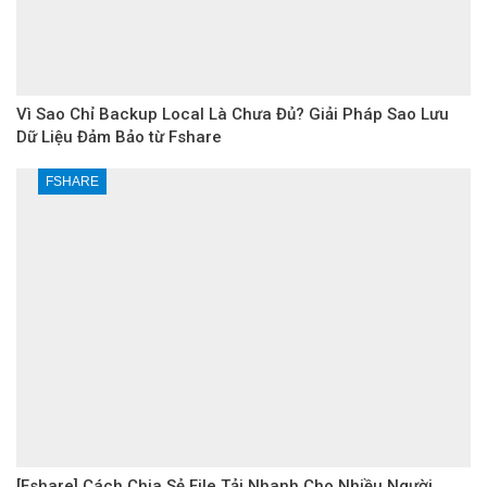
Vì Sao Chỉ Backup Local Là Chưa Đủ? Giải Pháp Sao Lưu
Dữ Liệu Đảm Bảo từ Fshare
FSHARE
[Fshare] Cách Chia Sẻ File Tải Nhanh Cho Nhiều Người