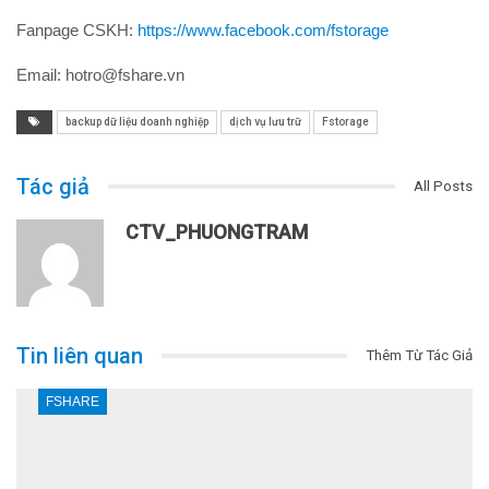
Fanpage CSKH:
https://www.facebook.com/fstorage
Email: hotro@fshare.vn
backup dữ liệu doanh nghiệp
dịch vụ lưu trữ
Fstorage
Tác giả
All Posts
CTV_PHUONGTRAM
Tin liên quan
Thêm Từ Tác Giả
FSHARE