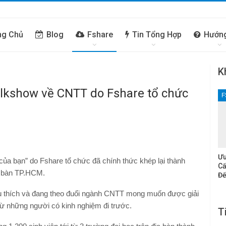
ng Chủ
Blog
Fshare
Tin Tổng Hợp
Hướn
K
alkshow về CNTT do Fshare tổ chức
F
Ưu
ủa bạn” do Fshare tổ chức đã chính thức khép lại thành
Cấ
ịa bàn TP.HCM.
Đế
êu thích và đang theo đuổi ngành CNTT mong muốn được giải
từ những người có kinh nghiệm đi trước.
T