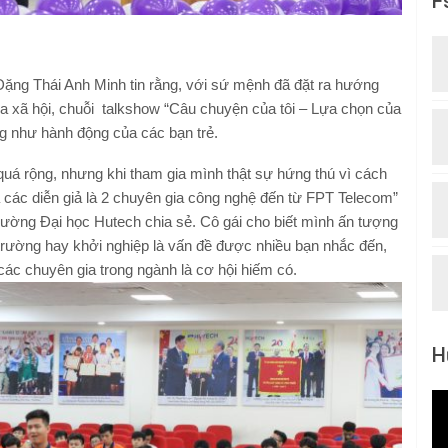
F
ặng Thái Anh Minh tin rằng, với sứ mệnh đã đặt ra hướng
ủa xã hội, chuỗi talkshow “Câu chuyện của tôi – Lựa chọn của
ng như hành động của các bạn trẻ.
quá rộng, nhưng khi tham gia mình thật sự hứng thú vì cách
a các diễn giả là 2 chuyên gia công nghệ đến từ FPT Telecom”
ường Đại học Hutech chia sẻ. Cô gái cho biết mình ấn tượng
trường hay khởi nghiệp là vấn đề được nhiều bạn nhắc đến,
các chuyên gia trong ngành là cơ hội hiếm có.
H