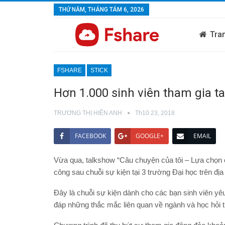
THỨ NĂM, THÁNG TÁM 6, 2026
Tra
FSHARE
STICK
Hơn 1.000 sinh viên tham gia t
TRƯƠNG THỊ HIỀN ANH
Th10 23, 2018
FACEBOOK
GOOGLE+
EMAIL
Vừa qua, talkshow “Câu chuyện của tôi – Lựa chọn c
công sau chuỗi sự kiện tại 3 trường Đại học trên đ
Đây là chuỗi sự kiện dành cho các bạn sinh viên y
đáp những thắc mắc liên quan về ngành và học hỏi 