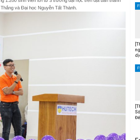
 1.200 sinh viên tới từ 3 trường đại học trên địa bàn thành
F
c Thắng và Đại học Nguyễn Tất Thành.
[T
ng
dị
F
[T
Số
Đế