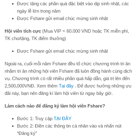
Được tặng các phần quà đặc biệt vào dịp sinh nhật, các
ngày lễ lớn trong năm
Được Fshare gửi email chúc mừng sinh nhật
Hội viên tích cực
(Mua VIP < 60.000 VND hoặc TK miễn phí,
TK cho/tặng, TK điểm thưởng)
Được Fshare gửi email chúc mừng sinh nhật
Ngoài ra, cuối mỗi năm Fshare đều tổ chức chương trình tri ân
nhằm tri ân những hội viên Fshare đã luôn đồng hành cùng dịch
vụ. Chương trình có rất nhiều phần quà hấp dẫn, giá trị lên đến
2,500,000VNĐ. Xem thêm
Tại đây
. Để được hưởng những ưu
đãi này, bạn nên đăng kí làm hội viên từ ngay bây giờ.
Làm cách nào để đăng ký làm hội viên Fshare?
Bước 1: Truy cập
TẠI ĐÂY
Bước 2: Điền các thông tin cá nhân vào và nhấn nút
“Đăng ký”