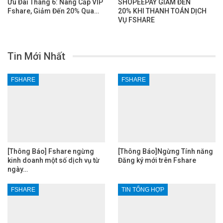
Ưu Đãi Tháng 6: Nâng Cấp VIP
SHOPEEPAY GIẢM ĐẾN
Fshare, Giảm Đến 20% Qua…
20% KHI THANH TOÁN DỊCH
VỤ FSHARE
Tin Mới Nhất
FSHARE
FSHARE
[Thông Báo] Fshare ngừng
[Thông Báo]Ngừng Tính năng
kinh doanh một số dịch vụ từ
Đăng ký mới trên Fshare
ngày…
FSHARE
TIN TỔNG HỢP