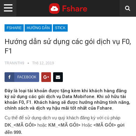
FSHARE
HƯỚNG DẪN
STICK
Hướng dẫn sử dụng các gói dịch vụ F0,
F1
TRANNTH9
Th6 12, 2019
FACEBOOK
Đây là loại tài khoản được tặng kèm khi khách hàng đăng
ký sử dụng các gói dịch vụ Data Mobifone. Khi sở hữu tài
khoản F0, F1. Khách hàng sẽ được hưởng những tính năng,
chính sách và dịch vụ hậu mãi tốt nhất của Fshare.
Cụ thể để sử dụng dịch vụ quý khách đăng ký với cú pháp
DK_<MÃ GÓI>
hoặc
KM_<MÃ GÓI>
Hoặc
<MÃ GÓI> gửi
đến 999.