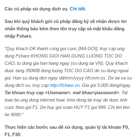
Các cú pháp sử dụng dịch vụ.
Chi tiết.
Sau khi quý khách gửi cú pháp đăng ký sẽ nhận được tin
nhắn thông báo kèm theo tên truy cập và mật khẩu đăng
nhập Fshare.
“Quy khach DK thanh cong goi cuoc [MA GOI], truy cap ung
dung Fshare KHONG GIOI HAN DUNG LUONG TOC DO
CAO, tu dong gia han hang ngay (su dung tai VN). Quy khach
duoc tang 350MB dung luong TOC DO CAO de su dung ngoai
goi. Han su dung den ngay dd/mm/yyyy hh:mm:ss.
De tai va su
dung dich vu, truy cap
http://fshare.vn
.
Gia goi 5.000 dong/ngay.
Tai khoan truy cap <Usename>
,
mat khau<password>
. Tat
toan bo ung dung internet hoac khoi dong lai may de duoc tinh
cuoc theo goi F1. De huy goi soan HUY F1 gui 999. Chi tiet lien
he 9090.”
Thực hiện các bước sau để sử dụng, quản lý tài khoản F0,
F1, F30: