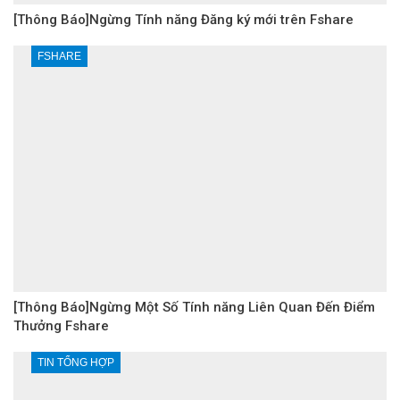
[Thông Báo]Ngừng Tính năng Đăng ký mới trên Fshare
FSHARE
[Thông Báo]Ngừng Một Số Tính năng Liên Quan Đến Điểm
Thưởng Fshare
TIN TỔNG HỢP