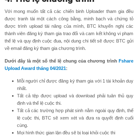
Với mong muốn tất cả các chiến binh Uploader tham gia đều
được tranh tài một cách công bằng, minh bạch và chứng tỏ
được trình upload tài năng của mình, BTC khuyến nghị các
thành viên đăng ký tham gia trao đổi và cam kết không vi phạm
thể lệ và quy định cuộc đua, nội dung chi tiết sẽ được BTC gửi
về email đăng ký tham gia chương trình.
Dưới đây là một số thể lệ chung của chương trình
Fshare
Upload Award tháng 04/2021
:
Mỗi người chỉ được đăng ký tham gia với 1 tài khoản duy
nhất.
Tất cả tệp được upload và download phải tuân thủ quy
định và thể lệ cuộc thi.
Tất cả các trường hợp phát sinh nằm ngoài quy định, thể
lệ cuộc thi, BTC sẽ xem xét và đưa ra quyết định cuối
cùng.
Mọi hình thức gian lận đều sẽ bị loại khỏi cuộc thi