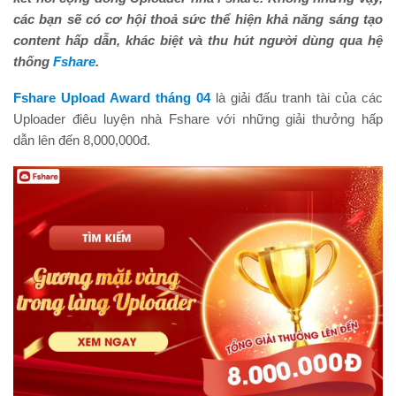
các bạn sẽ có cơ hội thoả sức thể hiện khả năng sáng tạo
content hấp dẫn, khác biệt và thu hút người dùng qua hệ
thống
Fshare
.
Fshare Upload Award tháng 04
là giải đấu tranh tài của các
Uploader điêu luyện nhà Fshare với những giải thưởng hấp
dẫn lên đến 8,000,000đ.