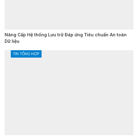
Nâng Cấp Hệ thống Lưu trữ Đáp ứng Tiêu chuẩn An toàn
Dữ liệu
TIN TỔNG HỢP