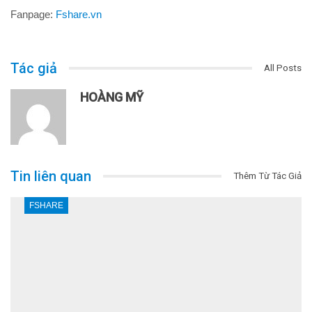
Fanpage:
Fshare.vn
Tác giả
All Posts
HOÀNG MỸ
Tin liên quan
Thêm Từ Tác Giả
FSHARE