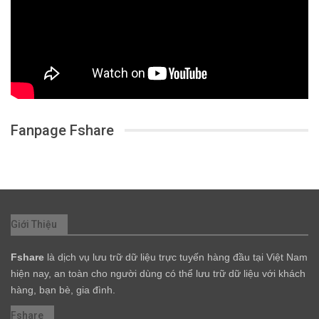
Fanpage Fshare
Giới Thiệu
Fshare
là dịch vụ lưu trữ dữ liệu trực tuyến hàng đầu tại Việt Nam
hiện nay, an toàn cho người dùng có thể lưu trữ dữ liệu với khách
hàng, bạn bè, gia đình.
Fshare