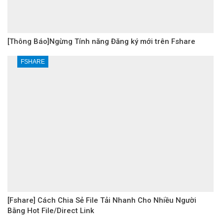
[Thông Báo]Ngừng Tính năng Đăng ký mới trên Fshare
FSHARE
[Fshare] Cách Chia Sẻ File Tải Nhanh Cho Nhiều Người
Bằng Hot File/Direct Link