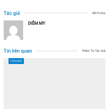
Tác giả
All Posts
DIỄM MY
Tin liên quan
Thêm Từ Tác Giả
FSHARE