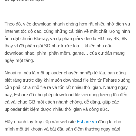
Theo đó, việc download nhanh chóng hơn rất nhiều nhờ dịch vụ
Internet tốc độ cao, cùng những cải tiến về mặt chất lượng hình
ảnh đạt chuẩn Blu-ray, và độ phân giải video là HD hay 4K, 8K
thay vì độ phân giải SD như trước kia… khiến nhu cầu
download nhạc, phim, phần mềm, game…
của cư dân mạng
ngày một tăng.
Ngoài ra, nếu là một uploader chuyên nghiệp từ lâu, bạn cũng
biết rằng trước đây khi muốn download file lớn từ Fshare xuống
cần phải chia nhỏ file ra và tốn rất nhiều thời gian. Nhưng ngày
nay, Fshare đã cho phép download file với dung lượng lên đến
cả vài chục GB một cách nhanh chóng, dễ dàng, giúp các
uploader tiết kiệm được nhiều thời gian và công sức.
Hãy nhanh tay truy cập vào website
Fshare.vn
đăng kí cho
mình một tài khoản và bắt đầu săn điểm thưởng ngay nào!