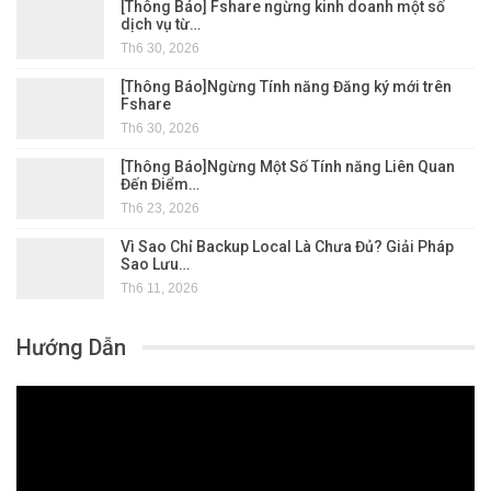
[Thông Báo] Fshare ngừng kinh doanh một số
dịch vụ từ…
Th6 30, 2026
[Thông Báo]Ngừng Tính năng Đăng ký mới trên
Fshare
Th6 30, 2026
[Thông Báo]Ngừng Một Số Tính năng Liên Quan
Đến Điểm…
Th6 23, 2026
Vì Sao Chỉ Backup Local Là Chưa Đủ? Giải Pháp
Sao Lưu…
Th6 11, 2026
Hướng Dẫn