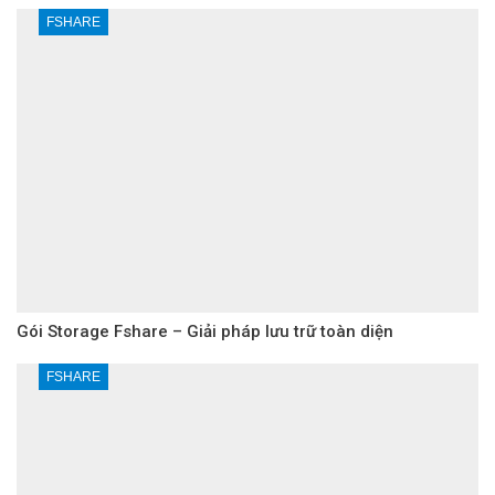
FSHARE
Gói Storage Fshare – Giải pháp lưu trữ toàn diện
FSHARE