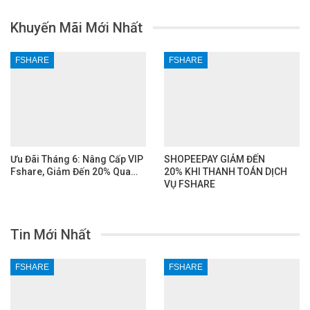
Khuyến Mãi Mới Nhất
FSHARE
FSHARE
Ưu Đãi Tháng 6: Nâng Cấp VIP
SHOPEEPAY GIẢM ĐẾN
Fshare, Giảm Đến 20% Qua…
20% KHI THANH TOÁN DỊCH
VỤ FSHARE
Tin Mới Nhất
FSHARE
FSHARE