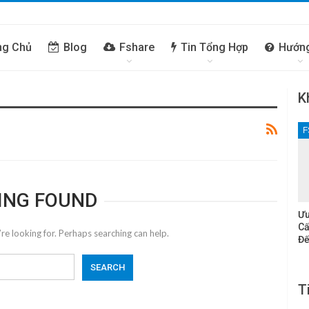
ng Chủ
Blog
Fshare
Tin Tổng Hợp
Hướn
K
F
ING FOUND
Ưu
Cấ
re looking for. Perhaps searching can help.
Đế
T