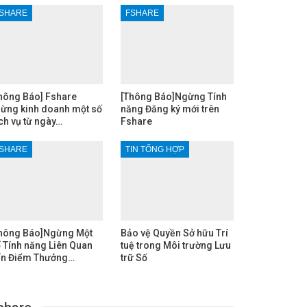
SHARE
FSHARE
hông Báo] Fshare
[Thông Báo]Ngừng Tính
ừng kinh doanh một số
năng Đăng ký mới trên
ch vụ từ ngày…
Fshare
SHARE
TIN TỔNG HỢP
hông Báo]Ngừng Một
Bảo vệ Quyền Sở hữu Trí
 Tính năng Liên Quan
tuệ trong Môi trường Lưu
n Điểm Thưởng…
trữ Số