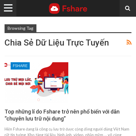
Browsing Tag
Chia Sẻ Dữ Liệu Trực Tuyến
FSHARE
Top những lí do Fshare trở nên phổ biến với dân
“chuyên lưu trữ nội dung”
Hiện Fshare đang là công cụ lưu trữ được cộng đồng người dùng Việt Nam
rất tin tưởng. Kho tàng tài liệu, hình ảnh, video, phần mềm … vô cùng