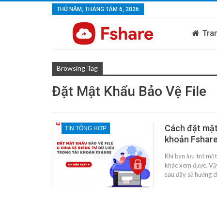
THỨ NĂM, THÁNG TÁM 6, 2026
Tra
Browsing Tag
Đặt Mật Khẩu Bảo Vệ File
Cách đặt mật 
TIN TỔNG HỢP
khoản Fshare
Khi bạn lưu trữ mộ
khác xem được. Vậy
sau đây sẽ hướng d