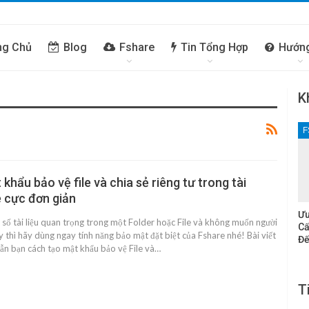
ng Chủ
Blog
Fshare
Tin Tổng Hợp
Hướn
K
F
khẩu bảo vệ file và chia sẻ riêng tư trong tài
 cực đơn giản
Ưu
t số tài liệu quan trọng trong một Folder hoặc File và không muốn người
Cấ
 thì hãy dùng ngay tính năng bảo mật đặt biệt của Fshare nhé! Bài viết
Đế
ẫn bạn cách tạo mật khẩu bảo vệ File và…
T