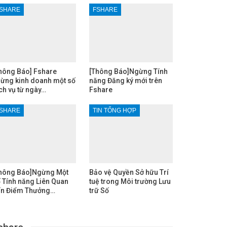
SHARE
FSHARE
hông Báo] Fshare
[Thông Báo]Ngừng Tính
ừng kinh doanh một số
năng Đăng ký mới trên
ch vụ từ ngày…
Fshare
SHARE
TIN TỔNG HỢP
hông Báo]Ngừng Một
Bảo vệ Quyền Sở hữu Trí
 Tính năng Liên Quan
tuệ trong Môi trường Lưu
n Điểm Thưởng…
trữ Số