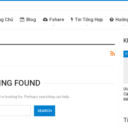
ng Chủ
Blog
Fshare
Tin Tổng Hợp
Hướn
K
F
ING FOUND
Ưu
Cấ
re looking for. Perhaps searching can help.
Đế
T