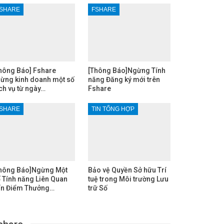
SHARE
FSHARE
hông Báo] Fshare
[Thông Báo]Ngừng Tính
ừng kinh doanh một số
năng Đăng ký mới trên
ch vụ từ ngày…
Fshare
SHARE
TIN TỔNG HỢP
hông Báo]Ngừng Một
Bảo vệ Quyền Sở hữu Trí
 Tính năng Liên Quan
tuệ trong Môi trường Lưu
n Điểm Thưởng…
trữ Số