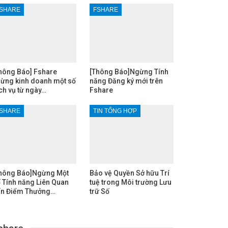
SHARE
FSHARE
hông Báo] Fshare
[Thông Báo]Ngừng Tính
ừng kinh doanh một số
năng Đăng ký mới trên
ch vụ từ ngày…
Fshare
SHARE
TIN TỔNG HỢP
hông Báo]Ngừng Một
Bảo vệ Quyền Sở hữu Trí
 Tính năng Liên Quan
tuệ trong Môi trường Lưu
n Điểm Thưởng…
trữ Số