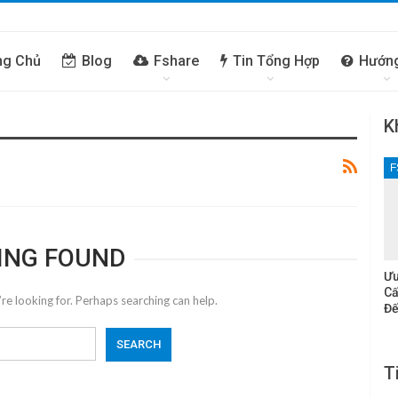
ng Chủ
Blog
Fshare
Tin Tổng Hợp
Hướn
K
F
ING FOUND
Ưu
Cấ
re looking for. Perhaps searching can help.
Đế
T