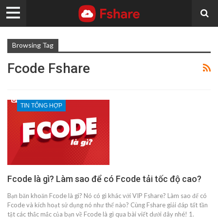
Browsing Tag
Fcode Fshare
TIN TỔNG HỢP
Fcode là gì? Làm sao để có Fcode tải tốc độ cao?
Bạn băn khoăn Fcode là gì? Nó có gì khác với VIP Fshare? Làm sao để có
Fcode và kích hoạt sử dụng nó như thế nào? Cùng Fshare giải đáp tất tần
tật các thắc mắc của bạn về Fcode là gì qua bài viết dưới đây nhé! 1.