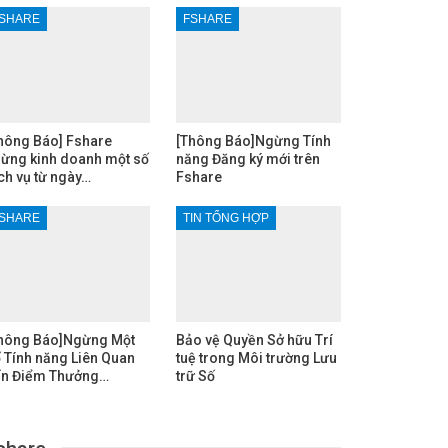
SHARE
FSHARE
hông Báo] Fshare
[Thông Báo]Ngừng Tính
ừng kinh doanh một số
năng Đăng ký mới trên
ch vụ từ ngày…
Fshare
SHARE
TIN TỔNG HỢP
hông Báo]Ngừng Một
Bảo vệ Quyền Sở hữu Trí
 Tính năng Liên Quan
tuệ trong Môi trường Lưu
n Điểm Thưởng…
trữ Số