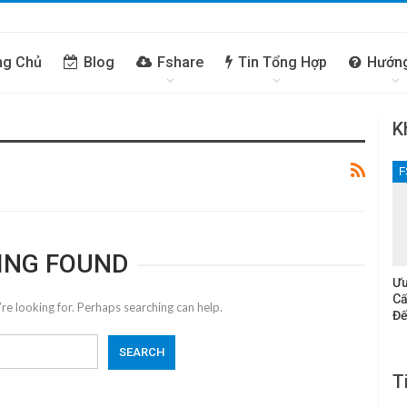
ng Chủ
Blog
Fshare
Tin Tổng Hợp
Hướn
K
F
ING FOUND
Ưu
Cấ
re looking for. Perhaps searching can help.
Đế
T