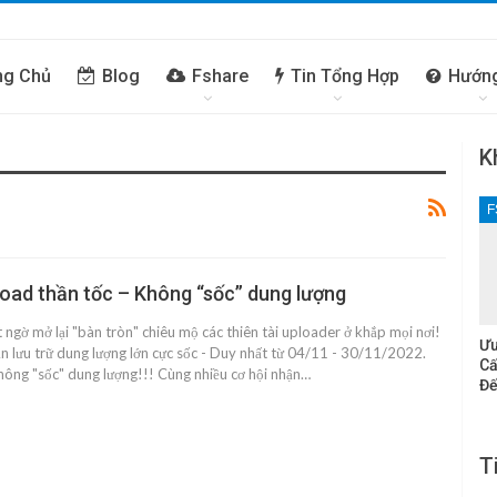
ng Chủ
Blog
Fshare
Tin Tổng Hợp
Hướn
K
F
oad thần tốc – Không “sốc” dung lượng
 ngờ mở lại "bàn tròn" chiêu mộ các thiên tài uploader ở khắp mọi nơi!
Ưu
n lưu trữ dung lượng lớn cực sốc - Duy nhất từ 04/11 - 30/11/2022.
Cấ
hông "sốc" dung lượng!!! Cùng nhiều cơ hội nhận…
Đế
T