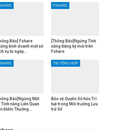
SHARE
FSHARE
hông Báo] Fshare
[Thông Báo]Ngừng Tính
ừng kinh doanh một số
năng Đăng ký mới trên
ch vụ từ ngày…
Fshare
SHARE
TIN TỔNG HỢP
hông Báo]Ngừng Một
Bảo vệ Quyền Sở hữu Trí
 Tính năng Liên Quan
tuệ trong Môi trường Lưu
n Điểm Thưởng…
trữ Số