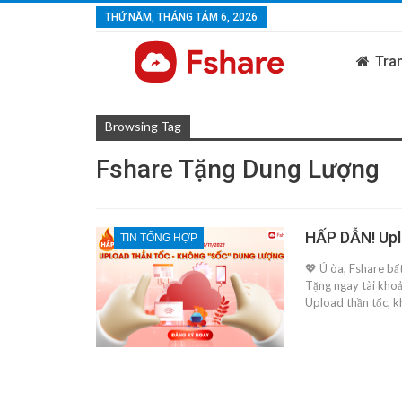
THỨ NĂM, THÁNG TÁM 6, 2026
Tra
Browsing Tag
Fshare Tặng Dung Lượng
HẤP DẪN! Upl
TIN TỔNG HỢP
💖 Ú òa, Fshare bất
Tặng ngay tài khoả
Upload thần tốc, k