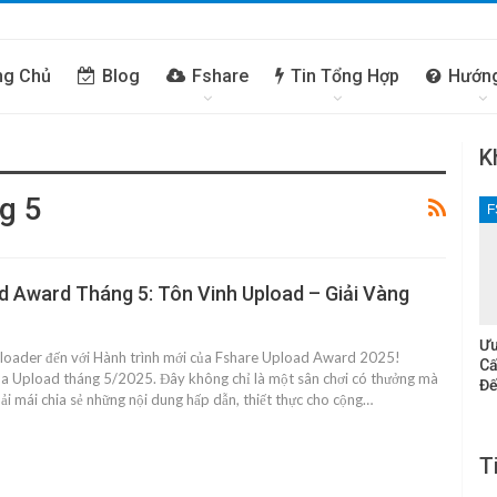
ng Chủ
Blog
Fshare
Tin Tổng Hợp
Hướn
K
g 5
F
d Award Tháng 5: Tôn Vinh Upload – Giải Vàng
Ưu
oader đến với Hành trình mới của Fshare Upload Award 2025!
Cấ
ua Upload tháng 5/2025. Đây không chỉ là một sân chơi có thưởng mà
Đế
oải mái chia sẻ những nội dung hấp dẫn, thiết thực cho cộng…
T