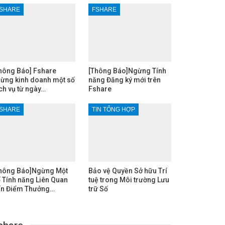
SHARE
FSHARE
hông Báo] Fshare
[Thông Báo]Ngừng Tính
ừng kinh doanh một số
năng Đăng ký mới trên
ch vụ từ ngày…
Fshare
SHARE
TIN TỔNG HỢP
hông Báo]Ngừng Một
Bảo vệ Quyền Sở hữu Trí
 Tính năng Liên Quan
tuệ trong Môi trường Lưu
n Điểm Thưởng…
trữ Số