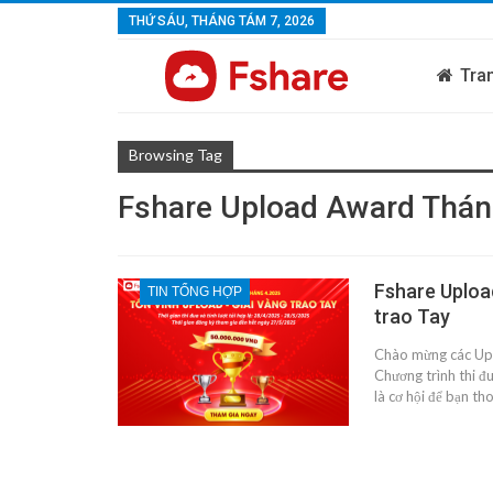
THỨ SÁU, THÁNG TÁM 7, 2026
Tra
Browsing Tag
Fshare Upload Award Thán
Fshare Uploa
TIN TỔNG HỢP
trao Tay
Chào mừng các Upl
Chương trình thi đ
là cơ hội để bạn th