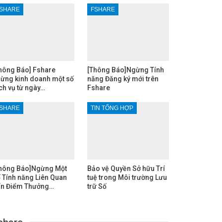
SHARE
FSHARE
hông Báo] Fshare
[Thông Báo]Ngừng Tính
ừng kinh doanh một số
năng Đăng ký mới trên
ch vụ từ ngày…
Fshare
SHARE
TIN TỔNG HỢP
hông Báo]Ngừng Một
Bảo vệ Quyền Sở hữu Trí
 Tính năng Liên Quan
tuệ trong Môi trường Lưu
n Điểm Thưởng…
trữ Số