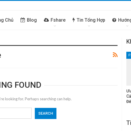
ng Chủ
Blog
Fshare
Tin Tổng Hợp
Hướn
K
e
F
ING FOUND
Ưu
Cấ
re looking for. Perhaps searching can help.
Đế
T