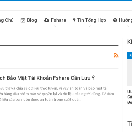
ng Chủ
Blog
Fshare
Tin Tổng Hợp
Hướn
K
F
ch Bảo Mật Tài Khoản Fshare Cần Lưu Ý
lưu trữ và chia sẻ dữ liệu trực tuyến, vì vậy an toàn và bảo mật tài
Ưu
iên hàng đầu nhằm bảo vệ quyền lợi và dữ liệu của người dùng. Để đảm
Cấ
ữ liệu của bạn luôn được an toàn trong suốt quá…
Đế
T