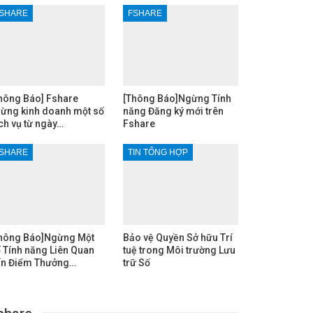
SHARE
FSHARE
hông Báo] Fshare
[Thông Báo]Ngừng Tính
ừng kinh doanh một số
năng Đăng ký mới trên
ch vụ từ ngày…
Fshare
SHARE
TIN TỔNG HỢP
hông Báo]Ngừng Một
Bảo vệ Quyền Sở hữu Trí
 Tính năng Liên Quan
tuệ trong Môi trường Lưu
n Điểm Thưởng…
trữ Số