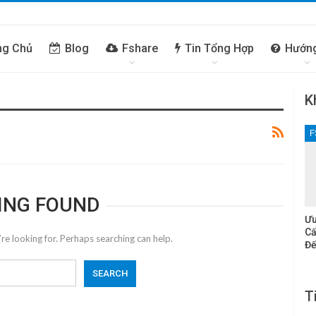
ng Chủ
Blog
Fshare
Tin Tổng Hợp
Hướn
K
F
ING FOUND
Ưu
Cấ
re looking for. Perhaps searching can help.
Đế
T