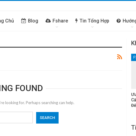
ng Chủ
Blog
Fshare
Tin Tổng Hợp
Hướn
K
F
ING FOUND
Ưu
Cấ
re looking for. Perhaps searching can help.
Đế
T