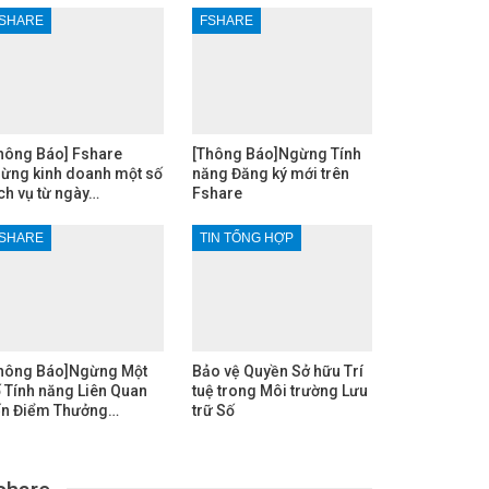
SHARE
FSHARE
hông Báo] Fshare
[Thông Báo]Ngừng Tính
ừng kinh doanh một số
năng Đăng ký mới trên
ch vụ từ ngày…
Fshare
SHARE
TIN TỔNG HỢP
hông Báo]Ngừng Một
Bảo vệ Quyền Sở hữu Trí
 Tính năng Liên Quan
tuệ trong Môi trường Lưu
n Điểm Thưởng…
trữ Số