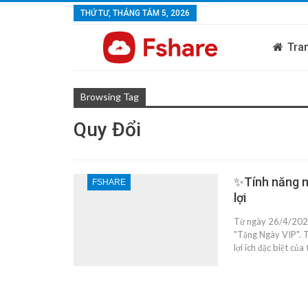
THỨ TƯ, THÁNG TÁM 5, 2026
Tra
Browsing Tag
Quy Đổi
✨Tính năng mớ
FSHARE
lợi
Từ ngày 26/4/2022 
"Tặng Ngày VIP". T
lợi ích đặc biệt củ