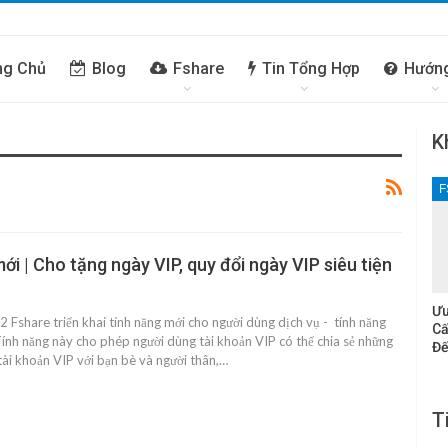
ng Chủ
Blog
Fshare
Tin Tổng Hợp
Hướn
K
F
i | Cho tặng ngày VIP, quy đổi ngày VIP siêu tiện
Ưu
Fshare triển khai tính năng mới cho người dùng dịch vụ - tính năng
Cấ
ính năng này cho phép người dùng tài khoản VIP có thể chia sẻ những
Đế
a tài khoản VIP với bạn bè và người thân,…
T