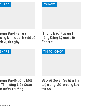
SHARE
FSHARE
hông Báo] Fshare
[Thông Báo]Ngừng Tính
ừng kinh doanh một số
năng Đăng ký mới trên
ch vụ từ ngày…
Fshare
SHARE
TIN TỔNG HỢP
hông Báo]Ngừng Một
Bảo vệ Quyền Sở hữu Trí
 Tính năng Liên Quan
tuệ trong Môi trường Lưu
n Điểm Thưởng…
trữ Số