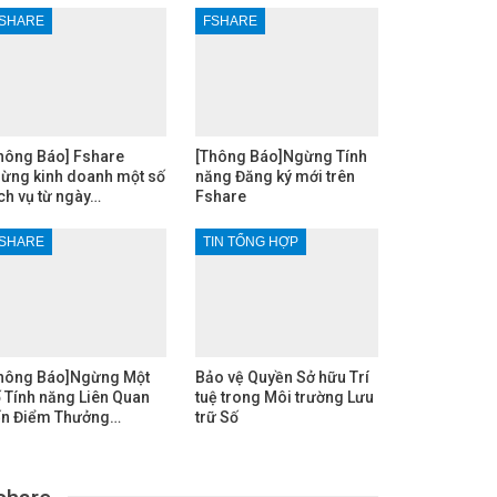
SHARE
FSHARE
hông Báo] Fshare
[Thông Báo]Ngừng Tính
ừng kinh doanh một số
năng Đăng ký mới trên
ch vụ từ ngày…
Fshare
SHARE
TIN TỔNG HỢP
hông Báo]Ngừng Một
Bảo vệ Quyền Sở hữu Trí
 Tính năng Liên Quan
tuệ trong Môi trường Lưu
n Điểm Thưởng…
trữ Số