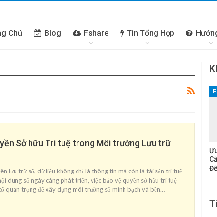
ng Chủ
Blog
Fshare
Tin Tổng Hợp
Hướn
K
F
yền Sở hữu Trí tuệ trong Môi trường Lưu trữ
Ưu
Cấ
Đế
 lưu trữ số, dữ liệu không chỉ là thông tin mà còn là tài sản trí tuệ
 nội dung số ngày càng phát triển, việc bảo vệ quyền sở hữu trí tuệ
 tố quan trọng để xây dựng môi trường số minh bạch và bền…
T