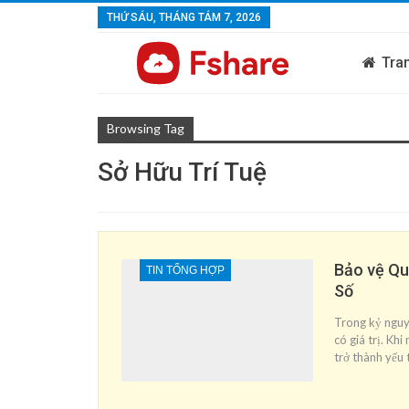
THỨ SÁU, THÁNG TÁM 7, 2026
Tra
Browsing Tag
Sở Hữu Trí Tuệ
Bảo vệ Qu
TIN TỔNG HỢP
Số
Trong kỷ nguyên
có giá trị. Khi
trở thành yếu