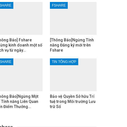
SHARE
FSHARE
hông Báo] Fshare
[Thông Báo]Ngừng Tính
ừng kinh doanh một số
năng Đăng ký mới trên
ch vụ từ ngày…
Fshare
SHARE
TIN TỔNG HỢP
hông Báo]Ngừng Một
Bảo vệ Quyền Sở hữu Trí
 Tính năng Liên Quan
tuệ trong Môi trường Lưu
n Điểm Thưởng…
trữ Số