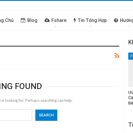
ng Chủ
Blog
Fshare
Tin Tổng Hợp
Hướn
K
F
ING FOUND
Ưu
Cấ
re looking for. Perhaps searching can help.
Đế
T