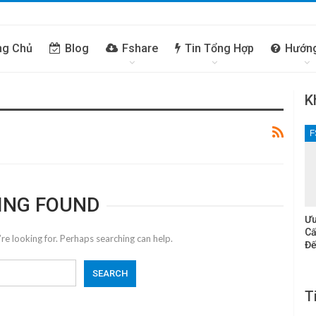
ng Chủ
Blog
Fshare
Tin Tổng Hợp
Hướn
K
F
ING FOUND
Ưu
Cấ
re looking for. Perhaps searching can help.
Đế
T