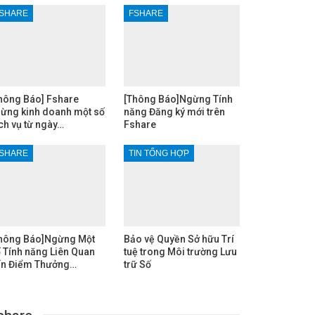
SHARE
FSHARE
hông Báo] Fshare
[Thông Báo]Ngừng Tính
ừng kinh doanh một số
năng Đăng ký mới trên
ch vụ từ ngày…
Fshare
SHARE
TIN TỔNG HỢP
hông Báo]Ngừng Một
Bảo vệ Quyền Sở hữu Trí
 Tính năng Liên Quan
tuệ trong Môi trường Lưu
n Điểm Thưởng…
trữ Số