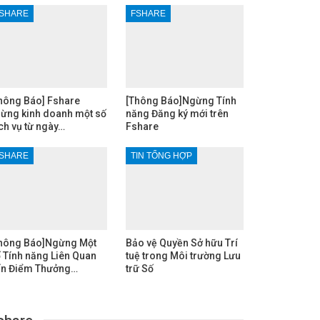
SHARE
FSHARE
hông Báo] Fshare
[Thông Báo]Ngừng Tính
ừng kinh doanh một số
năng Đăng ký mới trên
ch vụ từ ngày…
Fshare
SHARE
TIN TỔNG HỢP
hông Báo]Ngừng Một
Bảo vệ Quyền Sở hữu Trí
 Tính năng Liên Quan
tuệ trong Môi trường Lưu
n Điểm Thưởng…
trữ Số