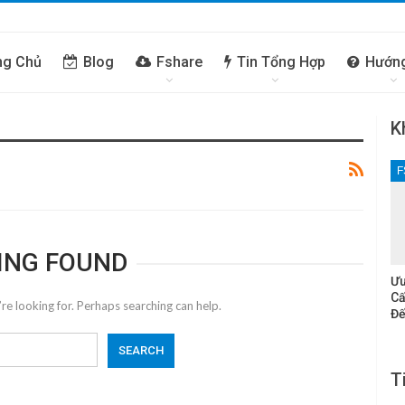
ng Chủ
Blog
Fshare
Tin Tổng Hợp
Hướn
K
F
ING FOUND
Ưu
Cấ
re looking for. Perhaps searching can help.
Đế
T