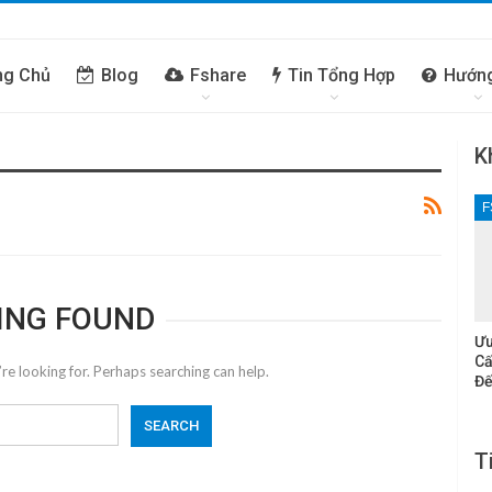
ng Chủ
Blog
Fshare
Tin Tổng Hợp
Hướn
K
F
ING FOUND
Ưu
Cấ
re looking for. Perhaps searching can help.
Đế
T