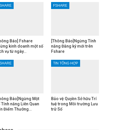
SHARE
FSHARE
hông Báo] Fshare
[Thông Báo]Ngừng Tính
ừng kinh doanh một số
năng Đăng ký mới trên
ch vụ từ ngày…
Fshare
SHARE
TIN TỔNG HỢP
hông Báo]Ngừng Một
Bảo vệ Quyền Sở hữu Trí
 Tính năng Liên Quan
tuệ trong Môi trường Lưu
n Điểm Thưởng…
trữ Số