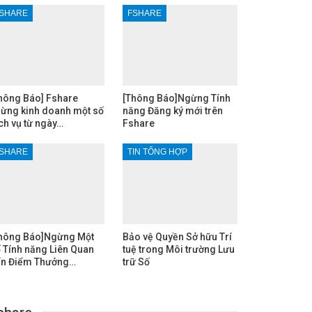
SHARE
FSHARE
hông Báo] Fshare
[Thông Báo]Ngừng Tính
ừng kinh doanh một số
năng Đăng ký mới trên
ch vụ từ ngày…
Fshare
SHARE
TIN TỔNG HỢP
hông Báo]Ngừng Một
Bảo vệ Quyền Sở hữu Trí
 Tính năng Liên Quan
tuệ trong Môi trường Lưu
n Điểm Thưởng…
trữ Số