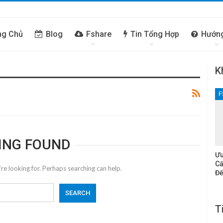
ng Chủ
Blog
Fshare
Tin Tổng Hợp
Hướn
K
F
ING FOUND
Ưu
Cấ
re looking for. Perhaps searching can help.
Đế
T