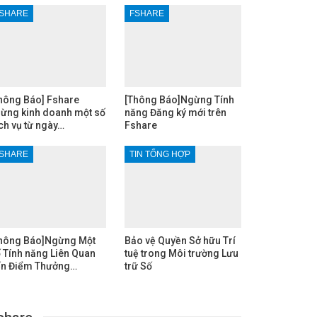
SHARE
FSHARE
hông Báo] Fshare
[Thông Báo]Ngừng Tính
ừng kinh doanh một số
năng Đăng ký mới trên
ch vụ từ ngày…
Fshare
SHARE
TIN TỔNG HỢP
hông Báo]Ngừng Một
Bảo vệ Quyền Sở hữu Trí
 Tính năng Liên Quan
tuệ trong Môi trường Lưu
n Điểm Thưởng…
trữ Số