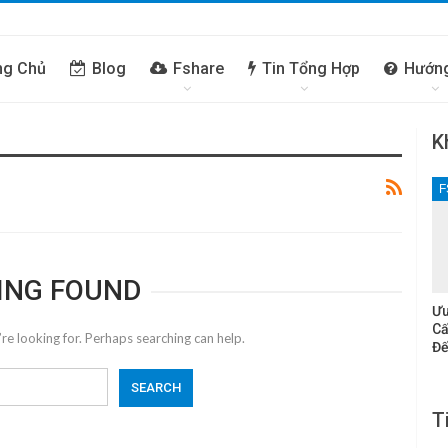
ng Chủ
Blog
Fshare
Tin Tổng Hợp
Hướn
K
F
ING FOUND
Ưu
Cấ
re looking for. Perhaps searching can help.
Đế
T