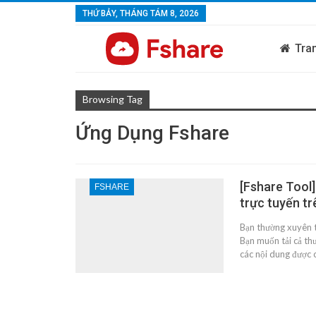
THỨ BẢY, THÁNG TÁM 8, 2026
Tra
Browsing Tag
Ứng Dụng Fshare
[Fshare Tool]
FSHARE
trực tuyến t
Bạn thường xuyên tả
Bạn muốn tải cả th
các nội dung được