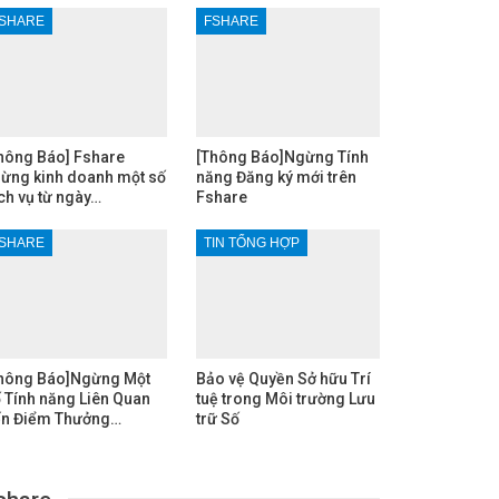
SHARE
FSHARE
hông Báo] Fshare
[Thông Báo]Ngừng Tính
ừng kinh doanh một số
năng Đăng ký mới trên
ch vụ từ ngày…
Fshare
SHARE
TIN TỔNG HỢP
hông Báo]Ngừng Một
Bảo vệ Quyền Sở hữu Trí
 Tính năng Liên Quan
tuệ trong Môi trường Lưu
n Điểm Thưởng…
trữ Số