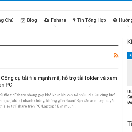
ng Chủ
Blog
Fshare
Tin Tổng Hợp
Hướn
K
F
 Công cụ tải file mạnh mẽ, hỗ trợ tải folder và xem
rên PC
Ưu
i file từ Fshare nhưng gặp khó khăn khi cần tải nhiều dữ liệu cùng lúc?
Cấ
ư mục (folder) nhanh chóng, không gián đoạn? Bạn cần xem trực tuyến
Đế
 chia sẻ từ Fshare trên PC/Laptop? Bạn muốn…
T