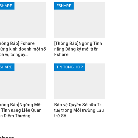
SHARE
FSHARE
hông Báo] Fshare
[Thông Báo]Ngừng Tính
ừng kinh doanh một số
năng Đăng ký mới trên
ch vụ từ ngày…
Fshare
SHARE
TIN TỔNG HỢP
hông Báo]Ngừng Một
Bảo vệ Quyền Sở hữu Trí
 Tính năng Liên Quan
tuệ trong Môi trường Lưu
n Điểm Thưởng…
trữ Số