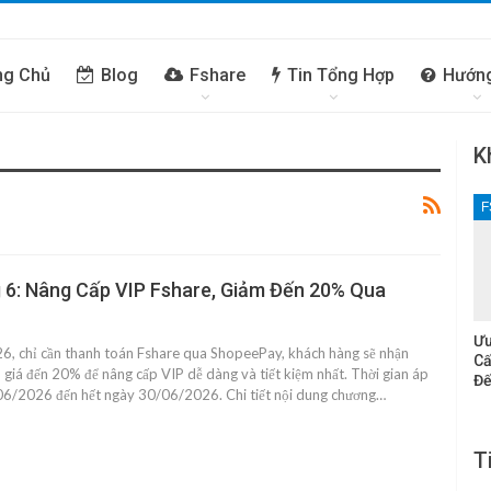
ng Chủ
Blog
Fshare
Tin Tổng Hợp
Hướn
K
F
 6: Nâng Cấp VIP Fshare, Giảm Đến 20% Qua
Ưu
6, chỉ cần thanh toán Fshare qua ShopeePay, khách hàng sẽ nhận
Cấ
giá đến 20% để nâng cấp VIP dễ dàng và tiết kiệm nhất. Thời gian áp
Đế
6/2026 đến hết ngày 30/06/2026. Chi tiết nội dung chương…
T