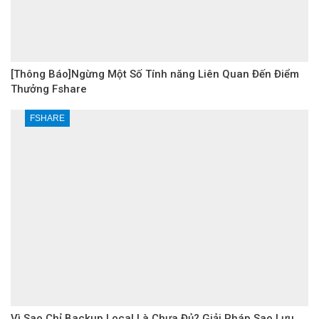
[Thông Báo]Ngừng Một Số Tính năng Liên Quan Đến Điểm
Thưởng Fshare
FSHARE
Vì Sao Chỉ Backup Local Là Chưa Đủ? Giải Pháp Sao Lưu