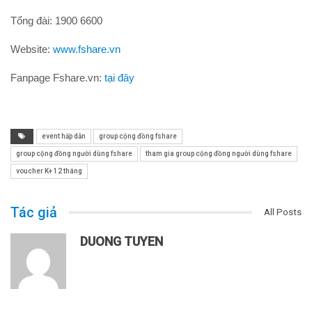
Tổng đài: 1900 6600
Website:
www.fshare.vn
Fanpage Fshare.vn:
tại đây
event hấp dẫn
group cộng đồng fshare
group cộng đồng người dùng fshare
tham gia group cộng đồng người dùng fshare
voucher K+ 12 tháng
Tác giả
All Posts
DUONG TUYEN