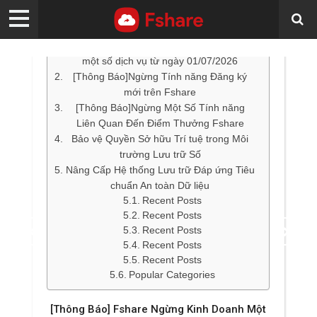
Mục lục
[Thông Báo] Fshare ngừng kinh doanh
một số dịch vụ từ ngày 01/07/2026
[Thông Báo]Ngừng Tính năng Đăng ký
mới trên Fshare
[Thông Báo]Ngừng Một Số Tính năng
Liên Quan Đến Điểm Thưởng Fshare
Bảo vệ Quyền Sở hữu Trí tuệ trong Môi
trường Lưu trữ Số
Nâng Cấp Hệ thống Lưu trữ Đáp ứng Tiêu
chuẩn An toàn Dữ liệu
Recent Posts
Recent Posts
Recent Posts
Recent Posts
Recent Posts
Popular Categories
TIN TỔNG HỢP
TIN TỔNG HỢP
FSHARE
FSHARE
[Thông Báo] Fshare Ngừng Kinh Doanh Một