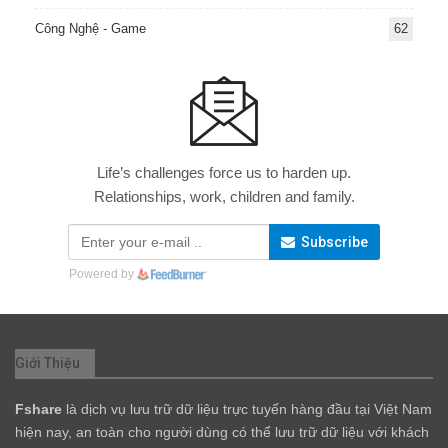
Công Nghệ - Game
62
Life’s challenges force us to harden up.
Relationships, work, children and family.
Subscribe
Powered by
Giới Thiệu
Fshare
là dịch vụ lưu trữ dữ liệu trực tuyến hàng đầu tại Việt Nam
hiện nay, an toàn cho người dùng có thể lưu trữ dữ liệu với khách