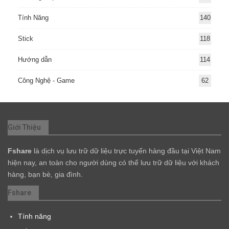
Tính Năng
140
Stick
118
Hướng dẫn
114
Công Nghệ - Game
62
Giới Thiệu
Fshare
là dịch vụ lưu trữ dữ liệu trực tuyến hàng đầu tại Việt Nam
hiện nay, an toàn cho người dùng có thể lưu trữ dữ liệu với khách
hàng, bạn bè, gia đình.
Fshare
Tính năng