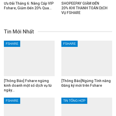
Ưu Đãi Tháng 6: Nâng Cấp VIP
SHOPEEPAY GIẢM ĐẾN
Fshare, Giảm Đến 20% Qua…
20% KHI THANH TOÁN DỊCH
VỤ FSHARE
Tin Mới Nhất
FSHARE
FSHARE
[Thông Báo] Fshare ngừng
[Thông Báo]Ngừng Tính năng
kinh doanh một số dịch vụ từ
Đăng ký mới trên Fshare
ngày…
FSHARE
TIN TỔNG HỢP