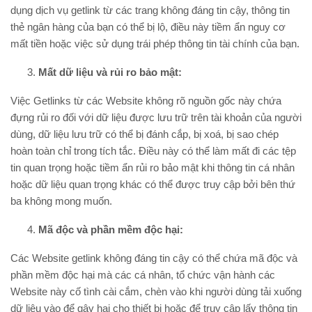
dụng dịch vụ getlink từ các trang không đáng tin cậy, thông tin
thẻ ngân hàng của bạn có thể bị lộ, điều này tiềm ẩn nguy cơ
mất tiền hoặc việc sử dụng trái phép thông tin tài chính của bạn.
Mất dữ liệu và rủi ro bảo mật:
Việc Getlinks từ các Website không rõ nguồn gốc này chứa
đựng rủi ro đối với dữ liệu được lưu trữ trên tài khoản của người
dùng, dữ liệu lưu trữ có thể bị đánh cắp, bị xoá, bị sao chép
hoàn toàn chỉ trong tích tắc. Điều này có thể làm mất đi các tệp
tin quan trọng hoặc tiềm ẩn rủi ro bảo mật khi thông tin cá nhân
hoặc dữ liệu quan trọng khác có thể được truy cập bởi bên thứ
ba không mong muốn.
Mã độc và phần mềm độc hại:
Các Website getlink không đáng tin cậy có thể chứa mã độc và
phần mềm độc hại mà các cá nhân, tổ chức vận hành các
Website này cố tình cài cắm, chèn vào khi người dùng tải xuống
dữ liệu vào để gây hại cho thiết bị hoặc để truy cập lấy thông tin