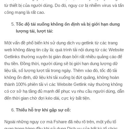
từ thiết bị của người dùng. Do đó, nguy cơ bị nhiễm virus và tấn
công mạng là rất cao.
Tốc độ tải xuống không ổn định và bị giới hạn dung
lượng tải, lượt tải:
Một vấn đề phổ biến khi sử dụng dịch vụ getlink từ các trang
web không đáng tin cậy là: quá trình tải nội dung từ các Website
Getlinks thường xuyên bị gián đoạn bởi rất nhiều quảng cáo để
thu tiền. Đồng thời, người dùng sẽ bị giới hạn dung lượng dữ
liệu tải, số lượng lượt tải trong ngày. Thêm vào đó, tốc độ tải
không ổn định, dữ liệu khi tải xuống bị đứt quãng, không hoàn
thành 100% phiên tải vì các Website Getlink này thường không
có cơ sở hạ tầng đủ mạnh để phục vụ nhu cầu người dùng, dẫn
đến thời gian chờ đợi kéo dài, cực kỳ bất tiện.
Thiếu hỗ trợ khi gặp sự cố:
Ngoài những nguy cơ mà Fshare đã nêu rõ trên, một yếu tố
quan trọng hàng đầu khi sử dụng Dịch vụ của bất kỳ tổ chức