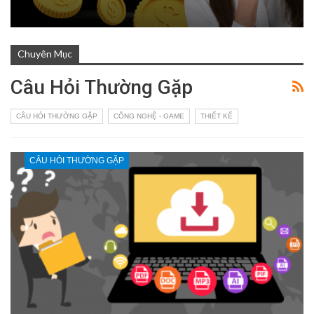
Chuyên Mục
Câu Hỏi Thường Gặp
CÂU HỎI THƯỜNG GẶP
CÔNG NGHỆ - GAME
THIẾT KẾ
CÂU HỎI THƯỜNG GẶP