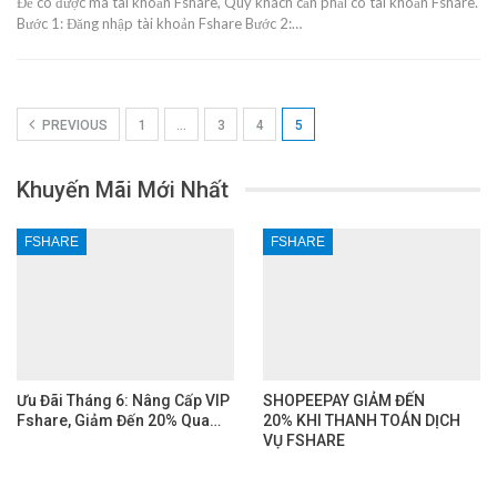
Để có được mã tài khoản Fshare, Quý khách cần phải có tài khoản Fshare.
Bước 1: Đăng nhập tài khoản Fshare Bước 2:…
PREVIOUS
1
…
3
4
5
Khuyến Mãi Mới Nhất
FSHARE
FSHARE
Ưu Đãi Tháng 6: Nâng Cấp VIP
SHOPEEPAY GIẢM ĐẾN
Fshare, Giảm Đến 20% Qua…
20% KHI THANH TOÁN DỊCH
VỤ FSHARE