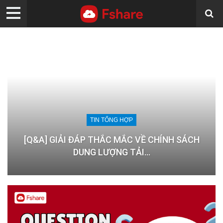
TIN TỔNG HỢP
[Q&A] GIẢI ĐÁP THẮC MẮC VỀ CHÍNH SÁCH
DUNG LƯỢNG TẢI…