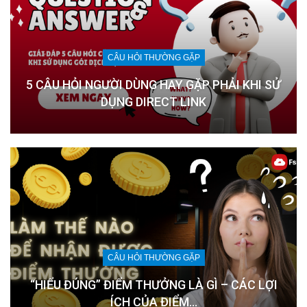
CÂU HỎI THƯỜNG GẶP
5 CÂU HỎI NGƯỜI DÙNG HAY GẶP PHẢI KHI SỬ
DỤNG DIRECT LINK
CÂU HỎI THƯỜNG GẶP
“HIỂU ĐÚNG” ĐIỂM THƯỞNG LÀ GÌ – CÁC LỢI
ÍCH CỦA ĐIỂM…