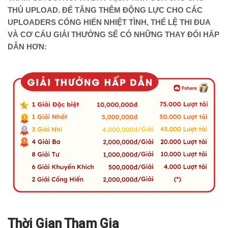
THỦ UPLOAD. ĐỂ TĂNG THÊM ĐỘNG LỰC CHO CÁC
UPLOADERS CỐNG HIẾN NHIỆT TÌNH, THỂ LỆ THI ĐUA
VÀ CƠ CẤU GIẢI THƯỞNG SẼ CÓ NHỮNG THAY ĐỔI HẤP
DẪN HƠN:
Thời Gian Tham Gia