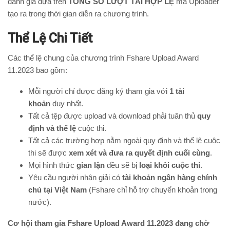
đánh giá dựa trên
TỔNG SỐ LƯỢT TẢI HỢP LỆ
mà Uploader
tạo ra trong thời gian diễn ra chương trình.
Thể Lệ Chi Tiết
Các thể lệ chung của chương trình Fshare Upload Award
11.2023 bao gồm:
Mỗi người chỉ được đăng ký tham gia với
1 tài
khoản
duy nhất.
Tất cả tệp được upload và download phải tuân thủ
quy
định và thể lệ
cuộc thi.
Tất cả các trường hợp nằm ngoài quy định và thể lệ cuộc
thi sẽ được
xem xét và đưa ra quyết định cuối cùng
.
Mọi hình thức
gian lận
đều sẽ bị
loại khỏi cuộc thi
.
Yêu cầu người nhận giải có
tài khoản ngân hàng chính
chủ tại Việt Nam
(Fshare chỉ hỗ trợ chuyển khoản trong
nước).
Cơ hội tham gia Fshare Upload Award 11.2023 đang chờ