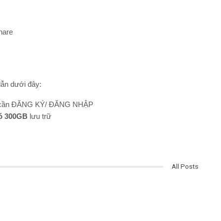
hare
dẫn dưới đây:
cần ĐĂNG KÝ/ ĐĂNG NHẬP
ó 300GB
lưu trữ
All Posts