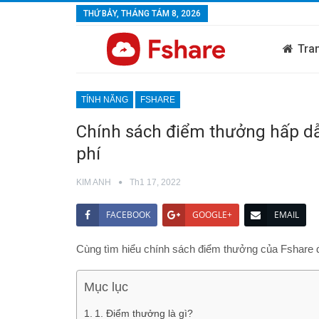
THỨ BẢY, THÁNG TÁM 8, 2026
Tra
TÍNH NĂNG
FSHARE
Chính sách điểm thưởng hấp dẫ
phí
KIM ANH
Th1 17, 2022
FACEBOOK
GOOGLE+
EMAIL
Cùng tìm hiểu chính sách điểm thưởng của Fshare đ
Mục lục
1. Điểm thưởng là gì?