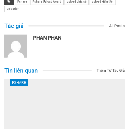
Fshare
Fshare Upload Award
upload chia sẻ
upload kiếm tiền
uploader
Tác giả
All Posts
PHAN PHAN
Tin liên quan
Thêm Từ Tác Giả
FSHARE