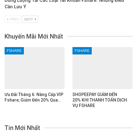
Dung Lượng Tải Các Loại Tài Khoản Fshare: Những Điều
Cần Lưu Ý
PREV
NEXT
Khuyến Mãi Mới Nhất
FSHARE
FSHARE
Ưu Đãi Tháng 6: Nâng Cấp VIP
SHOPEEPAY GIẢM ĐẾN
Fshare, Giảm Đến 20% Qua…
20% KHI THANH TOÁN DỊCH
VỤ FSHARE
Tin Mới Nhất