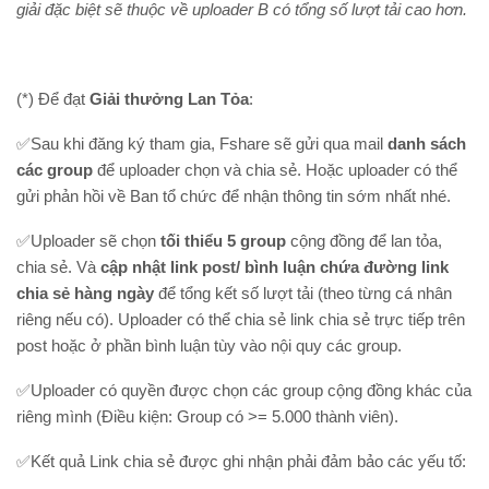
giải đặc biệt sẽ thuộc về uploader B có tổng số lượt tải cao hơn.
(*) Để đạt
Giải thưởng Lan Tỏa
:
✅Sau khi đăng ký tham gia, Fshare sẽ gửi qua mail
danh sách
các group
để uploader chọn và chia sẻ. Hoặc uploader có thể
gửi phản hồi về Ban tổ chức để nhận thông tin sớm nhất nhé.
✅Uploader sẽ chọn
tối thiểu 5 group
cộng đồng để lan tỏa,
chia sẻ. Và
cập nhật link post/ bình luận chứa đường link
chia sẻ
hàng ngày
để tổng kết số lượt tải (theo từng cá nhân
riêng nếu có). Uploader có thể chia sẻ link chia sẻ trực tiếp trên
post hoặc ở phần bình luận tùy vào nội quy các group.
✅Uploader có quyền được chọn các group cộng đồng khác của
riêng mình (Điều kiện: Group có >= 5.000 thành viên).
✅Kết quả Link chia sẻ được ghi nhận phải đảm bảo các yếu tố: