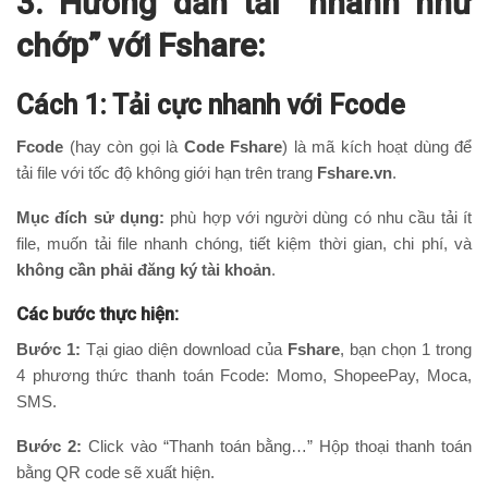
3. Hướng dẫn tải “nhanh như
chớp” với Fshare:
Cách 1: Tải cực nhanh với Fcode
Fcode
(hay còn gọi là
Code Fshare
) là mã kích hoạt dùng để
tải file với tốc độ không giới hạn trên trang
Fshare.vn
.
Mục đích sử dụng:
phù hợp với người dùng có nhu cầu tải ít
file, muốn tải file nhanh chóng, tiết kiệm thời gian, chi phí, và
không cần phải đăng ký tài khoản
.
Các bước thực hiện:
Bước 1:
Tại giao diện download của
Fshare
, bạn chọn 1 trong
4 phương thức thanh toán Fcode: Momo, ShopeePay, Moca,
SMS.
Bước 2:
Click vào “Thanh toán bằng…” Hộp thoại thanh toán
bằng QR code sẽ xuất hiện.