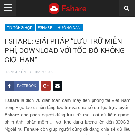
TIN TỔNG HỢP
FSHARE
HƯỚNG DẪN
FSHARE: GIẢI PHÁP “LƯU TRỮ MIỄN
PHÍ, DOWNLOAD VỚI TỐC ĐỘ KHÔNG
GIỚI HẠN”
HÀ NGUYỄN
Th8 20, 2021
FACEBOOK
Fshare
là dịch vụ điện toán đám mây tiên phong tại Việt Nam
trong việc tạo ra nền tảng lưu trữ và chia sẻ dữ liệu trực tuyến.
Fshare
cho phép người dùng lưu trữ mọi loại dữ liệu: game,
phim ảnh, phần mềm,… với kho dung lượng lên đến 300GB.
Ngoài ra,
Fshare
còn giúp người dùng dễ dàng chia sẻ dữ liệu