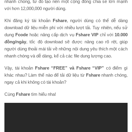
nhanh chóng, từ đó tạo nên một cộng đồng chia sẻ lớn mạnh
với hơn 12,000,000 người dùng.
Khi đăng ký tài khoản
Fshare
, người dùng có thể dễ dàng
download dữ liệu miễn phí với nhiều lượt tải. Tuy nhiên, nếu sử
dụng
Fcode
hoặc nâng cấp dịch vụ
Fshare VIP
chỉ với
10.000
đồng/ngày
, tốc độ download sẽ được nâng cao rõ rệt, giúp
người dùng thoải mái tải về những nội dung yêu thích một cách
nhanh chóng và dễ dàng, kể cả các file dung lượng cao.
Vậy, tài khoản
Fshare “FREE” và Fshare “VIP”
có điểm gì
khác nhau? Làm thế nào để tải dữ liệu từ
Fshare
nhanh chóng,
ngay cả khi không có tài khoản?
Cùng
Fshare
tìm hiểu nha!