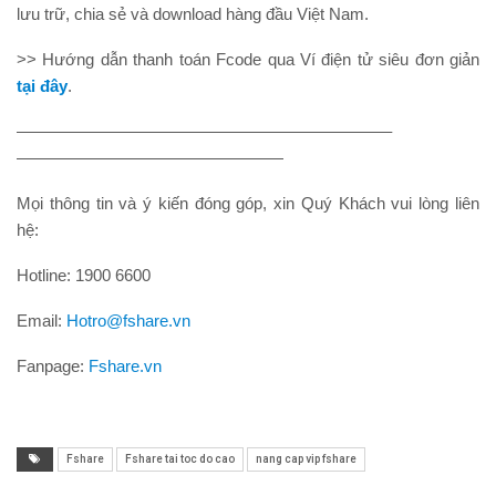
lưu trữ, chia sẻ và download hàng đầu Việt Nam.
>> Hướng dẫn thanh toán Fcode qua Ví điện tử siêu đơn giản
tại đây
.
———————–———————–———————–
———————–———————–—
Mọi thông tin và ý kiến đóng góp, xin Quý Khách vui lòng liên
hệ:
Hotline: 1900 6600
Email
:
Hotro@fshare.vn
Fanpage
:
Fshare.vn
Fshare
Fshare tai toc do cao
nang cap vip fshare