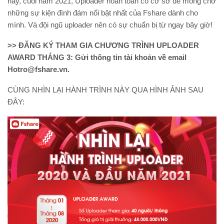
này, cuối năm 2021, Uploader hoàn toàn có cơ sở để mong chờ
những sự kiện đình đám nổi bật nhất của Fshare dành cho
mình. Và đội ngũ uploader nên có sự chuẩn bị từ ngay bây giờ!
>> ĐĂNG KÝ THAM GIA CHƯƠNG TRÌNH UPLOADER
AWARD THÁNG 3: Gửi thông tin tài khoản về email
Hotro@fshare.vn.
CÙNG NHÌN LẠI HÀNH TRÌNH NÀY QUA HÌNH ẢNH SAU
ĐÂY: