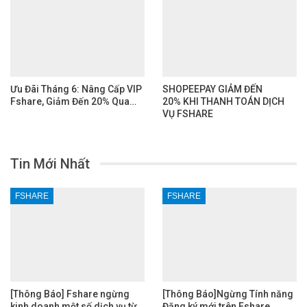
Ưu Đãi Tháng 6: Nâng Cấp VIP
SHOPEEPAY GIẢM ĐẾN
Fshare, Giảm Đến 20% Qua…
20% KHI THANH TOÁN DỊCH
VỤ FSHARE
Tin Mới Nhất
FSHARE
FSHARE
[Thông Báo] Fshare ngừng
[Thông Báo]Ngừng Tính năng
kinh doanh một số dịch vụ từ
Đăng ký mới trên Fshare