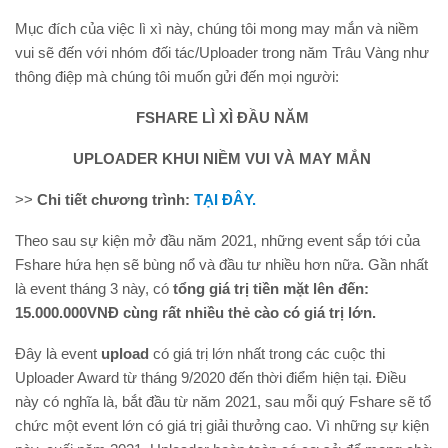
Mục đích của việc lì xì này, chúng tôi mong may mắn và niềm
vui sẽ đến với nhóm đối tác/Uploader trong năm Trâu Vàng như
thông điệp mà chúng tôi muốn gửi đến mọi người:
FSHARE LÌ XÌ ĐẦU NĂM
UPLOADER KHUI NIỀM VUI VÀ MAY MẮN
>>
Chi tiết chương trình:
TẠI ĐÂY.
Theo sau sự kiện mở đầu năm 2021, những event sắp tới của
Fshare hứa hẹn sẽ bùng nổ và đầu tư nhiều hơn nữa. Gần nhất
là event tháng 3 này, có
tổng giá trị tiền mặt lên đến:
15.000.000VNĐ cùng rất nhiều thẻ cào có giá trị lớn.
Đây là event
upload
có giá trị lớn nhất trong các cuộc thi
Uploader Award từ tháng 9/2020 đến thời điểm hiện tại. Điều
này có nghĩa là, bắt đầu từ năm 2021, sau mỗi quý Fshare sẽ tổ
chức một event lớn có giá trị giải thưởng cao. Vì những sự kiện