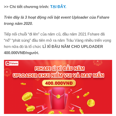
>> Chi tiết chương trình:
TẠI ĐÂY.
Trên đây là 3 hoạt động nổi bật event Uploader của Fshare
trong năm 2020.
Tiếp nối chuỗi “đi lên” của năm cũ, đầu năm 2021 Fshare đã
“nổ” “phát súng” đầu tiên mở ra năm Trâu Vàng nhiều triển vọng
hơn nữa đó là tổ chức
LÌ XÌ ĐẦU NĂM CHO UPLOADER
400.000VNĐ/người.