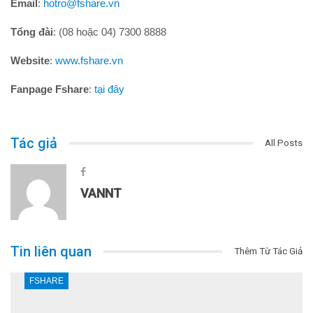
Email
:
hotro@fshare.vn
Tổng đài
: (08 hoặc 04) 7300 8888
Website
:
www.fshare.vn
Fanpage Fshare
:
tại đây
Tác giả
All Posts
VANNT
Tin liên quan
Thêm Từ Tác Giả
FSHARE