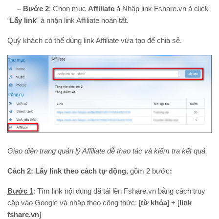
–
Bước 2
: Chọn mục
Affiliate
à Nhập link Fshare.vn à click
“
Lấy link
” à nhận link Affiliate hoàn tất.
Quý khách có thể dùng link Affiliate vừa tạo để chia sẻ.
Giao diện trang quản lý Affiliate dễ thao tác và kiểm tra kết quả
Cách 2: Lấy link theo cách tự động,
gồm 2 bước
:
Bước 1
: Tìm link nội dung đã tải lên Fshare.vn bằng cách truy
cập vào Google và nhập theo công thức: [
từ khóa
] + [
link
fshare.vn
]